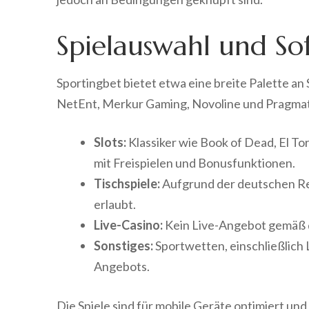
Spielauswahl und So
Sportingbet bietet etwa eine breite Palette an
NetEnt, Merkur Gaming, Novoline und Pragmat
Slots:
Klassiker wie Book of Dead, El Tor
mit Freispielen und Bonusfunktionen.
Tischspiele:
Aufgrund der deutschen Reg
erlaubt.
Live-Casino:
Kein Live-Angebot gemäß 
Sonstiges:
Sportwetten, einschließlich 
Angebots.
Die Spiele sind für mobile Geräte optimiert un