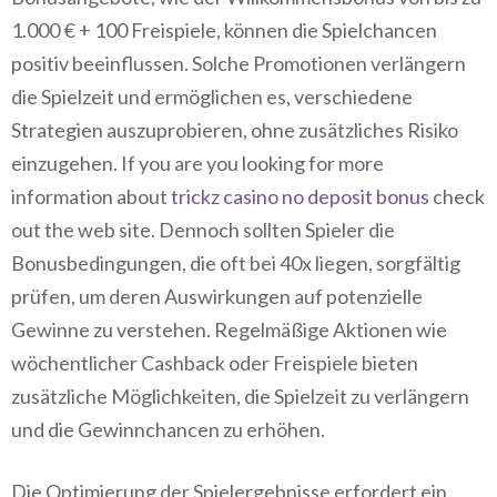
1.000 € + 100 Freispiele, können die Spielchancen
positiv beeinflussen. Solche Promotionen verlängern
die Spielzeit und ermöglichen es, verschiedene
Strategien auszuprobieren, ohne zusätzliches Risiko
einzugehen. If you are you looking for more
information about
trickz casino no deposit bonus
check
out the web site. Dennoch sollten Spieler die
Bonusbedingungen, die oft bei 40x liegen, sorgfältig
prüfen, um deren Auswirkungen auf potenzielle
Gewinne zu verstehen. Regelmäßige Aktionen wie
wöchentlicher Cashback oder Freispiele bieten
zusätzliche Möglichkeiten, die Spielzeit zu verlängern
und die Gewinnchancen zu erhöhen.
Die Optimierung der Spielergebnisse erfordert ein