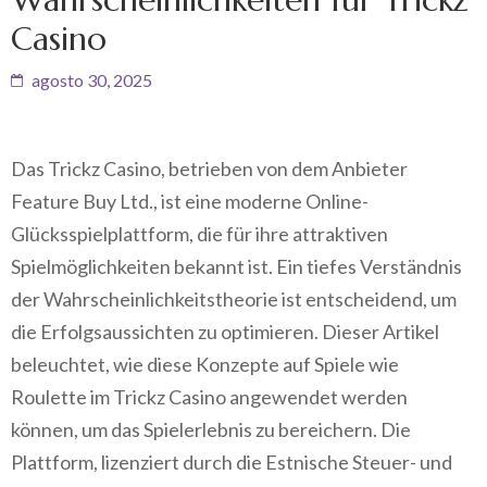
Casino
agosto 30, 2025
Das Trickz Casino, betrieben von dem Anbieter
Feature Buy Ltd., ist eine moderne Online-
Glücksspielplattform, die für ihre attraktiven
Spielmöglichkeiten bekannt ist. Ein tiefes Verständnis
der Wahrscheinlichkeitstheorie ist entscheidend, um
die Erfolgsaussichten zu optimieren. Dieser Artikel
beleuchtet, wie diese Konzepte auf Spiele wie
Roulette im Trickz Casino angewendet werden
können, um das Spielerlebnis zu bereichern. Die
Plattform, lizenziert durch die Estnische Steuer- und