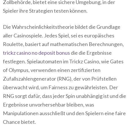
Zollbehörde, bietet eine sichere Umgebung, in der
Spieler ihre Strategien testen können.
Die Wahrscheinlichkeitstheorie bildet die Grundlage
aller Casinospiele. Jedes Spiel, sei es europäisches
Roulette, basiert auf mathematischen Berechnungen,
trickz casino no deposit bonus
die die Ergebnisse
festlegen. Spielautomaten im Trickz Casino, wie Gates
of Olympus, verwenden einen zertifizierten
Zufallszahlengenerator (RNG), der von Prüfstellen
überwacht wird, um Fairness zu gewährleisten. Der
RNG sorgt dafür, dass jeder Spin unabhängig ist und die
Ergebnisse unvorhersehbar bleiben, was
Manipulationen ausschließt und den Spielern eine faire
Chance bietet.