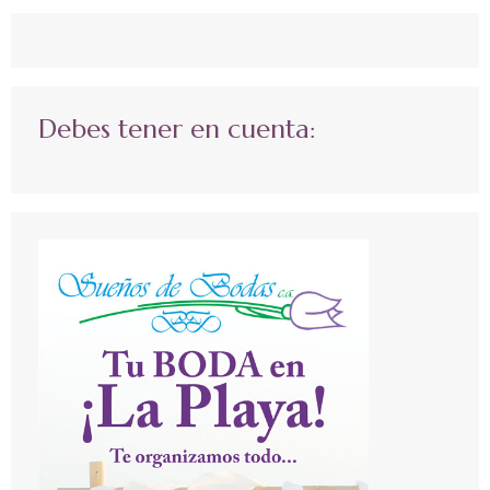
Debes tener en cuenta: