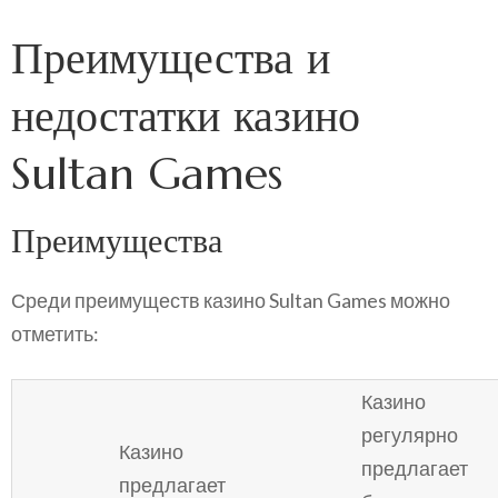
Преимущества и
недостатки казино
Sultan Games
Преимущества
Среди преимуществ казино Sultan Games можно
отметить:
Казино
регулярно
Казино
предлагает
предлагает