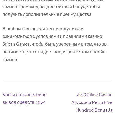
казино промокод бездепозитный бонус, чтобы
получить дополнительные преимущества.
В любом случае, мы рекомендуем вам
ознакомиться с условиями и правилами казино
Sultan Games, чтобы быть уверенным в том, что вы
понимаете, что ожидает вас, играя в этом онлайн-
казино.
Navegación
Vodka онлайн казино
Zet Online Casino
de
вывод средств.1824
Arvostelu Pelaa Five
entradas
Hundred Bonus Ja