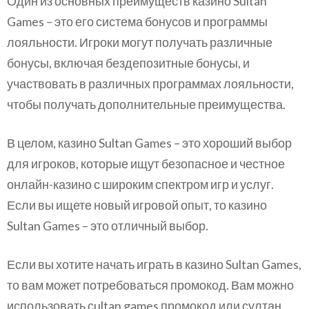
Один из основных преимуществ казино Sultan
Games – это его система бонусов и программы
лояльности. Игроки могут получать различные
бонусы, включая бездепозитные бонусы, и
участвовать в различных программах лояльности,
чтобы получать дополнительные преимущества.
В целом, казино Sultan Games – это хороший выбор
для игроков, которые ищут безопасное и честное
онлайн-казино с широким спектром игр и услуг.
Если вы ищете новый игровой опыт, то казино
Sultan Games – это отличный выбор.
Если вы хотите начать играть в казино Sultan Games,
то вам может потребоваться промокод. Вам можно
использовать сultan games промокод или султан