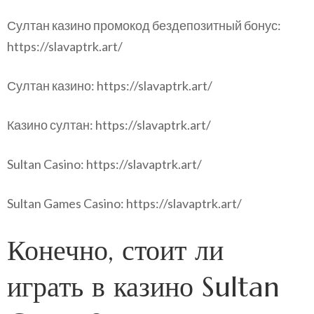
Султан казино промокод бездепозитный бонус:
https://slavaptrk.art/
Султан казино: https://slavaptrk.art/
Казино султан: https://slavaptrk.art/
Sultan Casino: https://slavaptrk.art/
Sultan Games Casino: https://slavaptrk.art/
Конечно, стоит ли
играть в казино Sultan