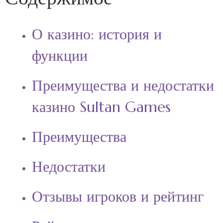
О казино: история и
функции
Преимущества и недостатки
казино Sultan Games
Преимущества
Недостатки
Отзывы игроков и рейтинг