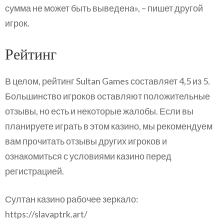
сумма не может быть выведена», – пишет другой
игрок.
Рейтинг
В целом, рейтинг Sultan Games составляет 4,5 из 5.
Большинство игроков оставляют положительные
отзывы, но есть и некоторые жалобы. Если вы
планируете играть в этом казино, мы рекомендуем
вам прочитать отзывы других игроков и
ознакомиться с условиями казино перед
регистрацией.
Султан казино рабочее зеркало:
https://slavaptrk.art/