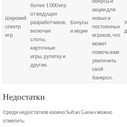
бонусы и
более 1 000 игр
акции для
от ведущих
Широкий
новых и
разработчиков,
Бонусы
У
спектр
постоянных
включая
и акции
д
игр
игроков, что
слоты,
может
карточные
помочь вам
игры, рулетку и
увеличить
другие.
свой
банкрол.
Недостатки
Среди недостатков казино Sultan Games можно
отметить: