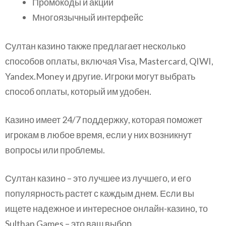
Промокоды и акции
Многоязычный интерфейс
Султан казино также предлагает несколько
способов оплаты, включая Visa, Mastercard, QIWI,
Yandex.Money и другие. Игроки могут выбрать
способ оплаты, который им удобен.
Казино имеет 24/7 поддержку, которая поможет
игрокам в любое время, если у них возникнут
вопросы или проблемы.
Султан казино – это лучшее из лучшего, и его
популярность растет с каждым днем. Если вы
ищете надежное и интересное онлайн-казино, то
Sulthan Games – это ваш выбор.