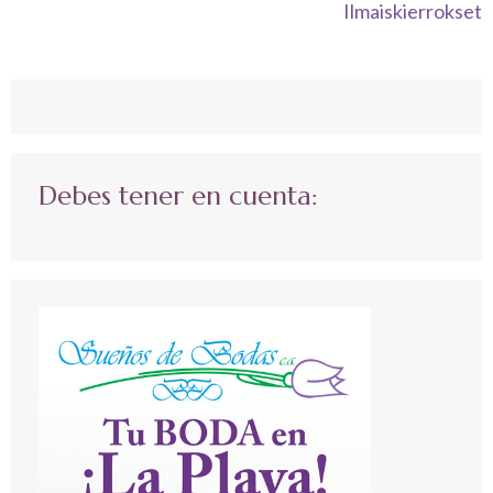
Ilmaiskierrokset
Debes tener en cuenta: