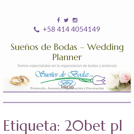
+58 414 4054149
Sueños de Bodas – Wedding
Planner
Somos especialistas en la organizacion de bodas y protocolo
Inicio
Etiqueta:
20bet pl