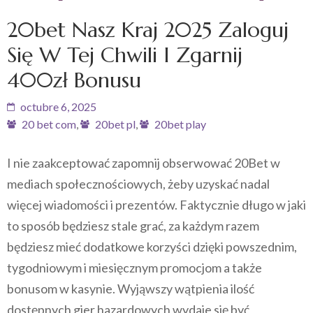
20bet Nasz Kraj 2025 Zaloguj
Się W Tej Chwili I Zgarnij
400zł Bonusu
octubre 6, 2025
20 bet com
,
20bet pl
,
20bet play
I nie zaakceptować zapomnij obserwować 20Bet w
mediach społecznościowych, żeby uzyskać nadal
więcej wiadomości i prezentów. Faktycznie długo w jaki
to sposób będziesz stale grać, za każdym razem
będziesz mieć dodatkowe korzyści dzięki powszednim,
tygodniowym i miesięcznym promocjom a także
bonusom w kasynie. Wyjąwszy wątpienia ilość
dostępnych gier hazardowych wydaje się być