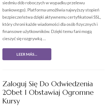
siedmiu dób roboczych w wypadku przelewu
bankowego). Platforma umożliwia najwyższy stopień
bezpieczeństwa dzięki aktywnemu certyfikatowi SSL,
który chroni każde wiadomości dla osób fizycznych i
finansowe użytkowników. Dzięki temu fani mogą
cieszyć się rozgrywką …
LEER MÁS...
Zaloguj Się Do Odwiedzenia
20bet I Obstawiaj Ogromne
Kursy