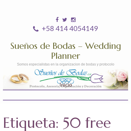
+58 414 4054149
Sueños de Bodas – Wedding
Planner
Somos especialistas en la organizacion de bodas y protocolo
Inicio
Etiqueta:
50 free