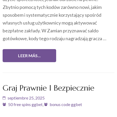
Zbytnio pomocą tych kodów zarówno nowi, jakim
sposobem i systematycznie korzystający spośród
własnych usług użytkownicy mogą aktywować
bezpłatne zakłady. W Zamian przyznawać saldo
gotówkowe, kody tego rodzaju nagradzają gracza …
LEER MÁS...
Graj Prawnie I Bezpiecznie
septiembre 25, 2025
50 free spins ggbet
,
bonus code ggbet