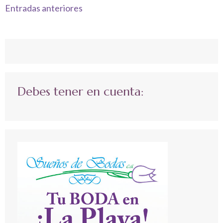
Navegación
Entradas anteriores
de
entradas
Debes tener en cuenta: