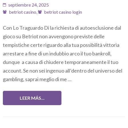
septiembre 24, 2025
betriot casino
,
betriot casino login
Con Lo Traguardo Di la richiesta di autoesclusione dal
gioco su Betriot non avvengono previste delle
tempistiche certe riguardo alla tua possibilità vittoria
arrestare a fine di un indubbio arco il tuo bankroll,
dunque a causa di chiudere temporaneamente il tuo
account. Se non sei ingenuo all’dentro del universo del
gambling, saprai meglio di me …
LEER MÁS...