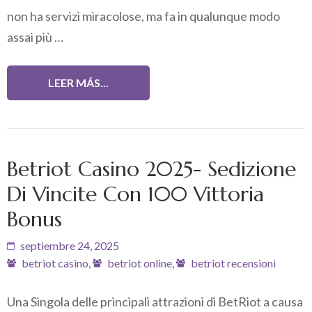
non ha servizi miracolose, ma fa in qualunque modo
assai più …
LEER MÁS...
Betriot Casino 2025- Sedizione
Di Vincite Con 100 Vittoria
Bonus
septiembre 24, 2025
betriot casino
,
betriot online
,
betriot recensioni
Una Singola delle principali attrazioni di BetRiot a causa