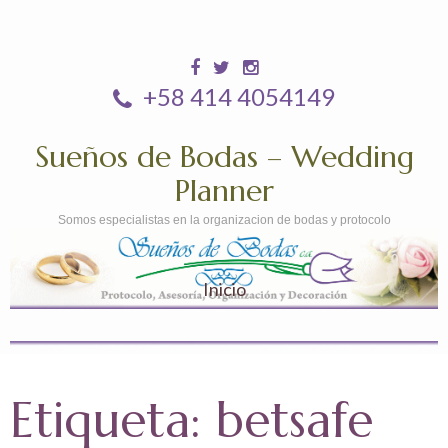
+58 414 4054149
Sueños de Bodas – Wedding
Planner
Somos especialistas en la organizacion de bodas y protocolo
Inicio
Etiqueta:
betsafe