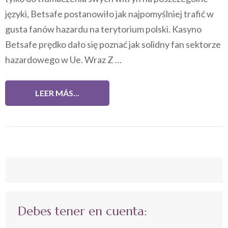
języki, Betsafe postanowiło jak najpomyślniej trafić w
gusta fanów hazardu na terytorium polski. Kasyno
Betsafe prędko dało się poznać jak solidny fan sektorze
hazardowego w Ue. Wraz Z …
LEER MÁS...
Debes tener en cuenta: