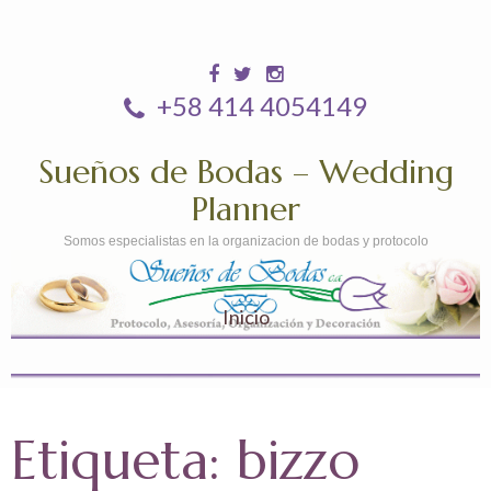
+58 414 4054149
Sueños de Bodas – Wedding
Planner
Somos especialistas en la organizacion de bodas y protocolo
Inicio
Etiqueta:
bizzo