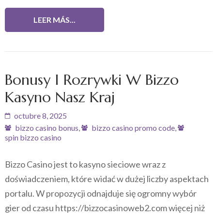
LEER MÁS...
Bonusy I Rozrywki W Bizzo
Kasyno Nasz Kraj
octubre 8, 2025
bizzo casino bonus
,
bizzo casino promo code
,
spin bizzo casino
Bizzo Casino jest to kasyno sieciowe wraz z
doświadczeniem, które widać w dużej liczby aspektach
portalu. W propozycji odnajduje się ogromny wybór
gier od czasu https://bizzocasinoweb2.com więcej niż