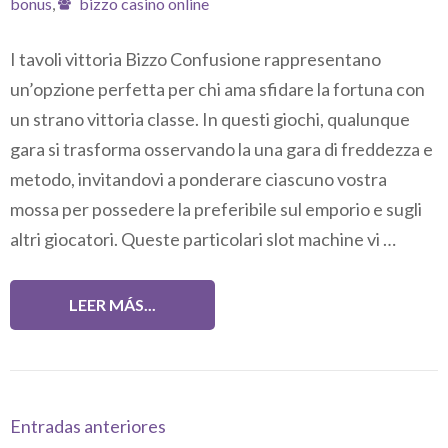
bonus
,
bizzo casino online
I tavoli vittoria Bizzo Confusione rappresentano
un’opzione perfetta per chi ama sfidare la fortuna con
un strano vittoria classe. In questi giochi, qualunque
gara si trasforma osservando la una gara di freddezza e
metodo, invitandovi a ponderare ciascuno vostra
mossa per possedere la preferibile sul emporio e sugli
altri giocatori. Queste particolari slot machine vi …
LEER MÁS...
Navegación
Entradas anteriores