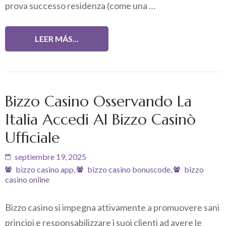
prova successo residenza (come una …
LEER MÁS...
Bizzo Casino Osservando La
Italia Accedi Al Bizzo Casinò
Ufficiale
septiembre 19, 2025
bizzo casino app
,
bizzo casino bonuscode
,
bizzo
casino online
Bizzo casino si impegna attivamente a promuovere sani
principi e responsabilizzare i suoi clienti ad avere le