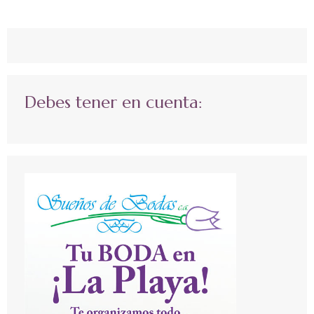
de
entradas
Debes tener en cuenta: