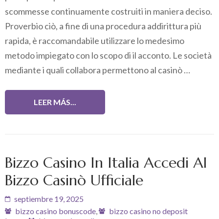
scommesse continuamente costruiti in maniera deciso.
Proverbio ciò, a fine di una procedura addirittura più
rapida, è raccomandabile utilizzare lo medesimo
metodo impiegato con lo scopo di il acconto. Le società
mediante i quali collabora permettono al casinò …
LEER MÁS...
Bizzo Casino In Italia Accedi Al
Bizzo Casinò Ufficiale
septiembre 19, 2025
bizzo casino bonuscode
,
bizzo casino no deposit