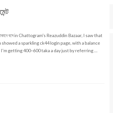
েন্ট
ের দোকানে বসে in Chattogram’s Reazuddin Bazaar, I saw that
een showed a sparkling ck44 login page, with a balance
াই, I’m getting 400–600 taka a day just by referring …