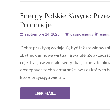
Energy Polskie Kasyno Prze
Promocje
septiembre 24, 2025
casino energy
,
energ
Dobrą praktyką wydaje się być też zrewidowanie
zbytnio darmową wirtualną walutę. Żeby zaczą
rejestracja w wortalu, weryfikacja konta bank
dostępnych technik płatności, wraz z których b
które przyciąga wielu …
LEER MÁS...