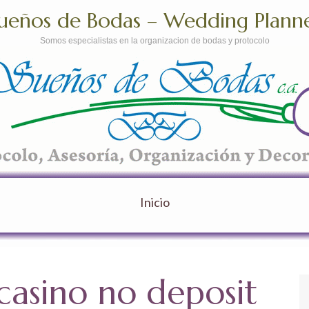
ueños de Bodas – Wedding Plann
Somos especialistas en la organizacion de bodas y protocolo
Inicio
casino no deposit