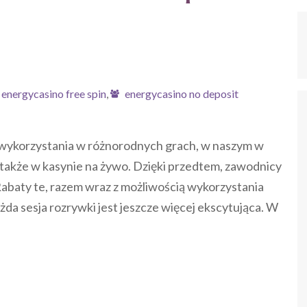
energycasino free spin
,
energycasino no deposit
wykorzystania w różnorodnych grach, w naszym w
 także w kasynie na żywo. Dzięki przedtem, zawodnicy
abaty te, razem wraz z możliwością wykorzystania
żda sesja rozrywki jest jeszcze więcej ekscytująca. W