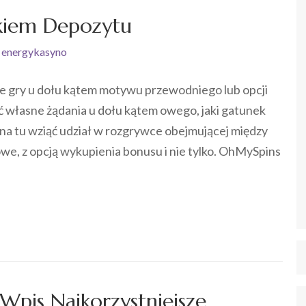
kiem Depozytu
energykasyno
e gry u dołu kątem motywu przewodniego lub opcji
własne żądania u dołu kątem owego, jaki gatunek
na tu wziąć udział w rozgrywce obejmującej między
we, z opcją wykupienia bonusu i nie tylko. OhMySpins
 Wpis Najkorzystniejsze