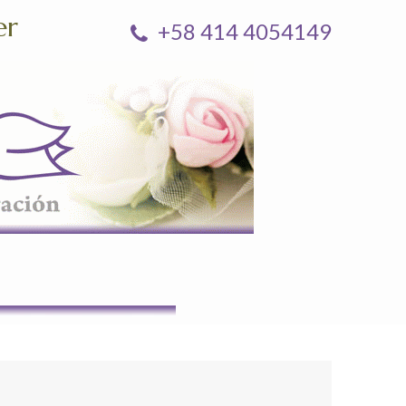
er
+58 414 4054149