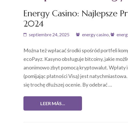
Energy Casino: Najlepsze P
2024
septiembre 24, 2025
energy casino
,
energ
Można też wpłacać środki spośród portfeli kom
ecoPayz. Kasyno obsługuje bitcoiny, jakie możl
anonimowo zbyt pomocą kryptowalut. Wpłaty i
(pomijając płatności Visą) jest natychmiastow
się trochę dłuższej ocenie. By odebrać …
LEER MÁS...