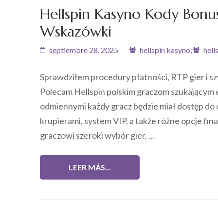
Hellspin Kasyno Kody Bonus
Wskazówki
septiembre 28, 2025
hellspin kasyno
,
hell
Sprawdziłem procedury płatności, RTP gier i sz
Polecam Hellspin polskim graczom szukającym e
odmiennymi każdy gracz będzie miał dostęp do
krupierami, system VIP, a także różne opcje fi
graczowi szeroki wybór gier, …
LEER MÁS...