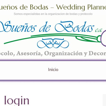
ueños de Bodas – Wedding Plann
Somos especialistas en la organizacion de bodas y protocolo
Inicio
n login