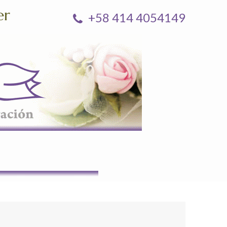
er
+58 414 4054149