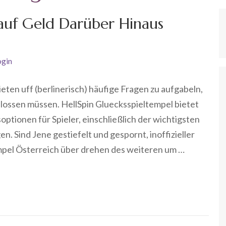
rauf Geld Darüber Hinaus
ogin
bieten uff (berlinerisch) häufige Fragen zu aufgabeln,
lossen müssen. HellSpin Gluecksspieltempel bietet
ptionen für Spieler, einschließlich der wichtigsten
. Sind Jene gestiefelt und gespornt, inoffizieller
empel Österreich über drehen des weiteren um …