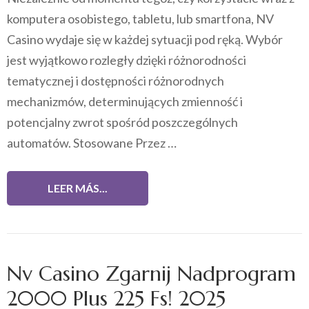
komputera osobistego, tabletu, lub smartfona, NV
Casino wydaje się w każdej sytuacji pod ręką. Wybór
jest wyjątkowo rozległy dzięki różnorodności
tematycznej i dostępności różnorodnych
mechanizmów, determinujących zmienność i
potencjalny zwrot spośród poszczególnych
automatów. Stosowane Przez …
LEER MÁS...
Nv Casino Zgarnij Nadprogram
2000 Plus 225 Fs! 2025