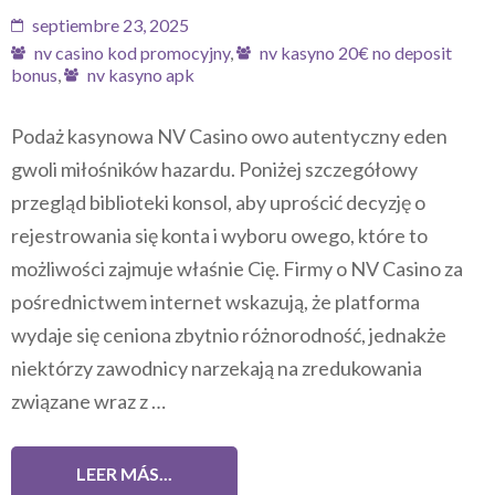
septiembre 23, 2025
nv casino kod promocyjny
,
nv kasyno 20€ no deposit
bonus
,
nv kasyno apk
Podaż kasynowa NV Casino owo autentyczny eden
gwoli miłośników hazardu. Poniżej szczegółowy
przegląd biblioteki konsol, aby uprościć decyzję o
rejestrowania się konta i wyboru owego, które to
możliwości zajmuje właśnie Cię. Firmy o NV Casino za
pośrednictwem internet wskazują, że platforma
wydaje się ceniona zbytnio różnorodność, jednakże
niektórzy zawodnicy narzekają na zredukowania
związane wraz z …
LEER MÁS...