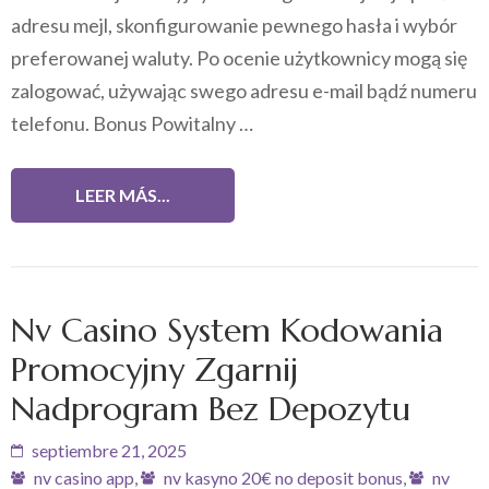
adresu mejl, skonfigurowanie pewnego hasła i wybór
preferowanej waluty. Po ocenie użytkownicy mogą się
zalogować, używając swego adresu e-mail bądź numeru
telefonu. Bonus Powitalny …
LEER MÁS...
Nv Casino System Kodowania
Promocyjny Zgarnij
Nadprogram Bez Depozytu
septiembre 21, 2025
nv casino app
,
nv kasyno 20€ no deposit bonus
,
nv