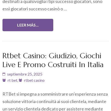
destinati a qualsivoglia i tipi successo giocatori, sono
essi giocatori successo casinò o …
LEER MÁS...
Rtbet Casino: Giudizio, Giochi
Live E Promo Costruiti In Italia
septiembre 25, 2025
rt bet
,
rtbet casino
RTBet si impegna a somministrare un’esperienza senza
soluzione vittoria continuità ai suoi clientela, mediante
un servizio clientela dedicato per assistere mediante