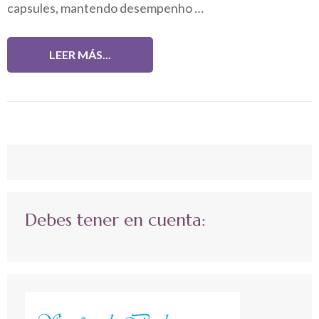
capsules, mantendo desempenho …
LEER MÁS...
Debes tener en cuenta: