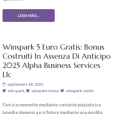
LEER MÁS...
Winspark 5 Euro Gratis: Bonus
Costruiti In Assenza Di Anticipo
2025 Alpha Business Services
Llc
septiembre 18, 2025
win spark
,
winspark bonus
,
winspark casino
Ove si scommette mediante contante piazzato tra
lunedì e domenica e si finisce mediante una perdita