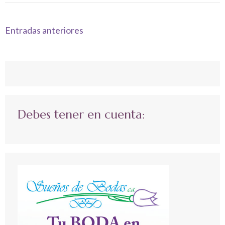
Navegación
Entradas anteriores
de
entradas
Debes tener en cuenta: