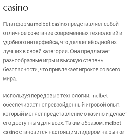
casino
Платформа melbet casino представляет собой
отличное сочетание современных технологий и
удобного интерфейса, что делает её одной из
лучших в своей категории. Она предлагает
разнообразные игры и высокую степень
безопасности, что привлекает игроков со всего
мира.
Используя передовые технологии, melbet
обеспечивает непревзойденный игровой опыт,
который меняет представление о казино и делает
его доступным для всех. Таким образом, melbet
casino становится настоящим лидером на рынке