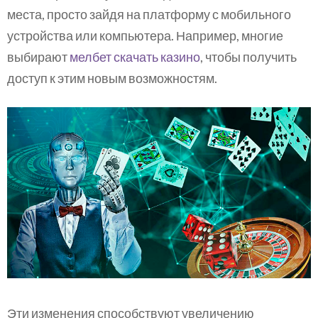
места, просто зайдя на платформу с мобильного
устройства или компьютера. Например, многие
выбирают
мелбет скачать казино
, чтобы получить
доступ к этим новым возможностям.
Эти изменения способствуют увеличению