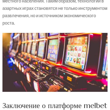
местного населения. Таким образом, технологии в
азартных играх становятся не только инструментом
развлечения, но и источником экономического
роста.
Заключение о платформе melbet