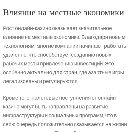
Влияние на местные экономики
Рост онлайн-казино оказывает значительное
влияние на местные экономики. Благодаря новым
технологиям, многие компании начинают работать
удаленно, что способствует созданию новых
рабочих мест и привлечению инвестиций. Это
особенно актуально для стран, где азартные игры
легализованы и регулируются.
Кроме того, налоговые поступления от онлайн-
казино могут быть направлены на развитие
инфраструктуры и социальных программ, что в
свою очередь положительно сказывается на жизни