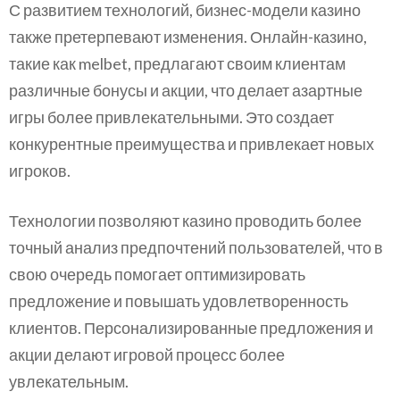
С развитием технологий, бизнес-модели казино
также претерпевают изменения. Онлайн-казино,
такие как melbet, предлагают своим клиентам
различные бонусы и акции, что делает азартные
игры более привлекательными. Это создает
конкурентные преимущества и привлекает новых
игроков.
Технологии позволяют казино проводить более
точный анализ предпочтений пользователей, что в
свою очередь помогает оптимизировать
предложение и повышать удовлетворенность
клиентов. Персонализированные предложения и
акции делают игровой процесс более
увлекательным.