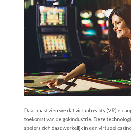
Daarnaast zien we dat virtual reality (VR) en a
toekomst van de gokindustrie. Deze technolog
spelers zich daadwerkelijk in een virtueel casi