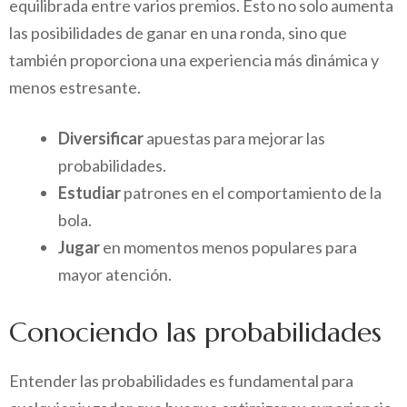
equilibrada entre varios premios. Esto no solo aumenta
las posibilidades de ganar en una ronda, sino que
también proporciona una experiencia más dinámica y
menos estresante.
Diversificar
apuestas para mejorar las
probabilidades.
Estudiar
patrones en el comportamiento de la
bola.
Jugar
en momentos menos populares para
mayor atención.
Conociendo las probabilidades
Entender las probabilidades es fundamental para