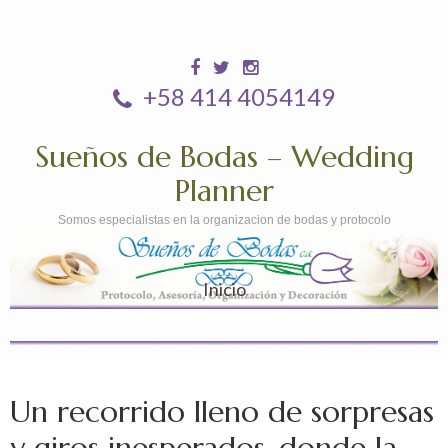
+58 414 4054149
Sueños de Bodas – Wedding
Planner
Somos especialistas en la organizacion de bodas y protocolo
Inicio
Un recorrido lleno de sorpresas
y giros inesperados, donde la