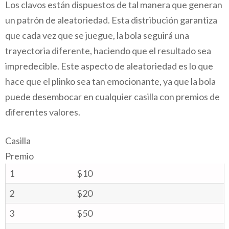
Los clavos están dispuestos de tal manera que generan
un patrón de aleatoriedad. Esta distribución garantiza
que cada vez que se juegue, la bola seguirá una
trayectoria diferente, haciendo que el resultado sea
impredecible. Este aspecto de aleatoriedad es lo que
hace que el plinko sea tan emocionante, ya que la bola
puede desembocar en cualquier casilla con premios de
diferentes valores.
Casilla
Premio
1
$10
2
$20
3
$50