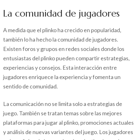
La comunidad de jugadores
A medida que el plinko ha crecido en popularidad,
también lo ha hecho la comunidad de jugadores.
Existen foros y grupos en redes sociales donde los
entusiastas del plinko pueden compartir estrategias,
experiencias y consejos. Esta interacción entre
jugadores enriquece la experiencia y fomenta un
sentido de comunidad.
La comunicación no se limita solo a estrategias de
juego. También se tratan temas sobre las mejores
plataformas para jugar al plinko, promociones actuales
y análisis de nuevas variantes del juego. Los jugadores