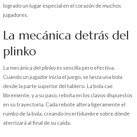
logrado un lugar especial en el corazón de muchos
jugadores.
La mecánica detrás del
plinko
La mecánica del plinko es sencilla pero efectiva.
Cuando un jugador inicia el juego, se lanza una bola
desde la parte superior del tablero. La bola cae
libremente, y a su paso, rebota en los clavos dispuestos
en su trayectoria. Cada rebote altera ligeramente el
rumbo de la bola, creando incertidumbre sobre dónde
aterrizará al final de su caída.