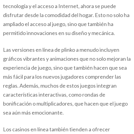
tecnología y el acceso a Internet, ahora se puede
disfrutar desde la comodidad del hogar. Esto no solo ha
ampliado el acceso al juego, sino que también ha
permitido innovaciones en su diseño y mecánica.
Las versiones en línea de plinko a menudo incluyen
gráficos vibrantes y animaciones que no solo mejoran la
experiencia de juego, sino que también hacen que sea
más fácil para los nuevos jugadores comprender las
reglas. Además, muchos de estos juegos integran
características interactivas, como rondas de
bonificación o multiplicadores, que hacen que el juego
sea aún más emocionante.
Los casinos en línea también tienden a ofrecer