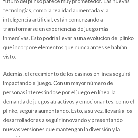
futuro del plinko parece muy prometedor. Las nuevas
tecnologías, como la realidad aumentada y la
inteligencia artificial, están comenzando a
transformarse en experiencias de juego más
inmersivas. Esto podría llevar a una evolución del plinko
que incorpore elementos que nunca antes se habían
visto.
Además, el crecimiento de los casinos en línea seguirá
impactando el juego. Con un mayor número de
personas interesándose por el juego en línea, la
demanda de juegos atractivos y emocionantes, como el
plinko, seguirá aumentando. Esto, a su vez, llevará a los
desarrolladores a seguir innovando y presentando
nuevas versiones que mantengan la diversión y la