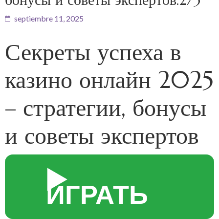
septiembre 11, 2025
Секреты успеха в
казино онлайн 2025
– стратегии, бонусы
и советы экспертов
▶️
ИГРАТЬ