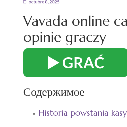
octubre 8, 2025
Vavada online ca
opinie graczy
▶️ GRAĆ
Содержимое
Historia powstania kas