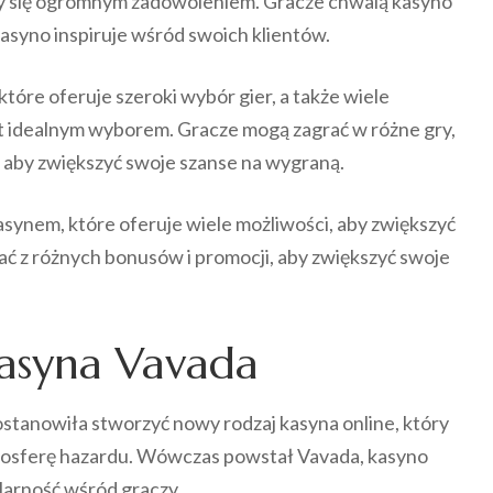
szy się ogromnym zadowoleniem. Gracze chwalą kasyno
 kasyno inspiruje wśród swoich klientów.
które oferuje szeroki wybór gier, a także wiele
est idealnym wyborem. Gracze mogą zagrać w różne gry,
, aby zwiększyć swoje szanse na wygraną.
asynem, które oferuje wiele możliwości, aby zwiększyć
ć z różnych bonusów i promocji, aby zwiększyć swoje
kasyna Vavada
ostanowiła stworzyć nowy rodzaj kasyna online, który
mosferę hazardu. Wówczas powstał Vavada, kasyno
larność wśród graczy.