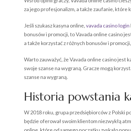
Wśród opinii graczy, Vavada online casino cie
za jego profesjonalizm, a także zaufanie, które
Jeśli szukasz kasyna online,
vavada casino login
bonusów i promocji, to Vavada online casino j
a także korzystać z różnych bonusów i promocji
Warto zauważyć, że Vavada online casino jest k
swoje szanse na wygraną. Gracze mogą korzysta
szanse na wygraną.
Historia powstania 
W 2018 roku, grupa przedsiębiorców z Polski p
będzie oferował swoim klientom niezwykłą at
online, które od samego początku zyskało popu