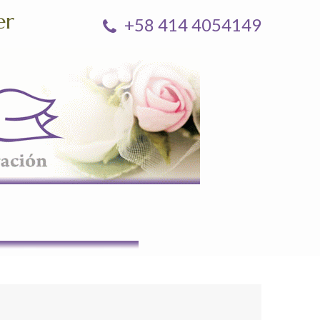
er
+58 414 4054149