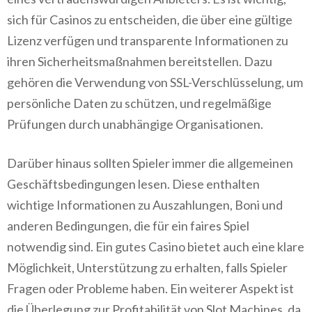
sich für Casinos zu entscheiden, die über eine gültige
Lizenz verfügen und transparente Informationen zu
ihren Sicherheitsmaßnahmen bereitstellen. Dazu
gehören die Verwendung von SSL-Verschlüsselung, um
persönliche Daten zu schützen, und regelmäßige
Prüfungen durch unabhängige Organisationen.
Darüber hinaus sollten Spieler immer die allgemeinen
Geschäftsbedingungen lesen. Diese enthalten
wichtige Informationen zu Auszahlungen, Boni und
anderen Bedingungen, die für ein faires Spiel
notwendig sind. Ein gutes Casino bietet auch eine klare
Möglichkeit, Unterstützung zu erhalten, falls Spieler
Fragen oder Probleme haben. Ein weiterer Aspekt ist
die Überlegung zur Profitabilität von Slot Machines, da