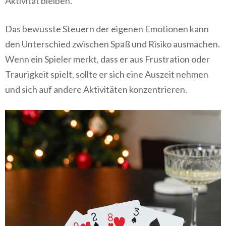
Aktivität bleiben.
Das bewusste Steuern der eigenen Emotionen kann
den Unterschied zwischen Spaß und Risiko ausmachen.
Wenn ein Spieler merkt, dass er aus Frustration oder
Traurigkeit spielt, sollte er sich eine Auszeit nehmen
und sich auf andere Aktivitäten konzentrieren.