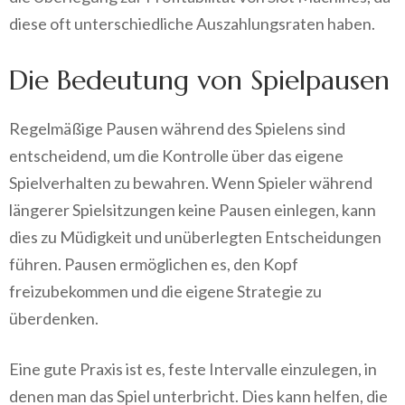
diese oft unterschiedliche Auszahlungsraten haben.
Die Bedeutung von Spielpausen
Regelmäßige Pausen während des Spielens sind
entscheidend, um die Kontrolle über das eigene
Spielverhalten zu bewahren. Wenn Spieler während
längerer Spielsitzungen keine Pausen einlegen, kann
dies zu Müdigkeit und unüberlegten Entscheidungen
führen. Pausen ermöglichen es, den Kopf
freizubekommen und die eigene Strategie zu
überdenken.
Eine gute Praxis ist es, feste Intervalle einzulegen, in
denen man das Spiel unterbricht. Dies kann helfen, die