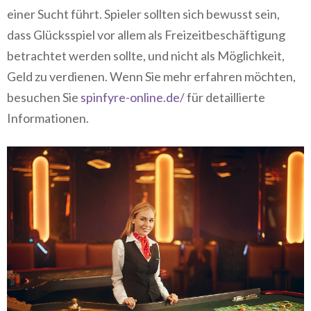
einer Sucht führt. Spieler sollten sich bewusst sein,
dass Glücksspiel vor allem als Freizeitbeschäftigung
betrachtet werden sollte, und nicht als Möglichkeit,
Geld zu verdienen. Wenn Sie mehr erfahren möchten,
besuchen Sie
spinfyre-online.de/
für detaillierte
Informationen.