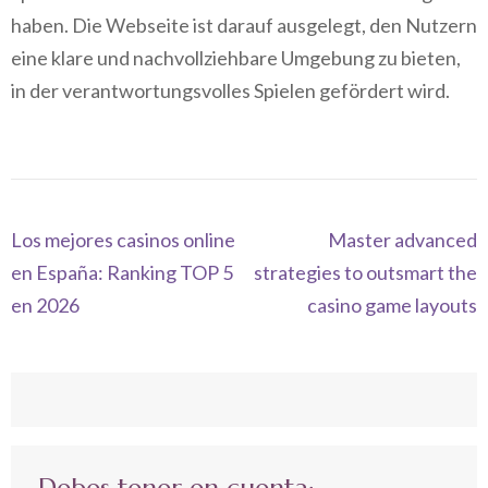
haben. Die Webseite ist darauf ausgelegt, den Nutzern
eine klare und nachvollziehbare Umgebung zu bieten,
in der verantwortungsvolles Spielen gefördert wird.
Navegación
Los mejores casinos online
Master advanced
de
en España: Ranking TOP 5
strategies to outsmart the
entradas
en 2026
casino game layouts