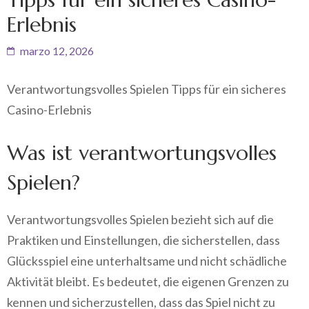
Erlebnis
marzo 12, 2026
Verantwortungsvolles Spielen Tipps für ein sicheres
Casino-Erlebnis
Was ist verantwortungsvolles
Spielen?
Verantwortungsvolles Spielen bezieht sich auf die
Praktiken und Einstellungen, die sicherstellen, dass
Glücksspiel eine unterhaltsame und nicht schädliche
Aktivität bleibt. Es bedeutet, die eigenen Grenzen zu
kennen und sicherzustellen, dass das Spiel nicht zu