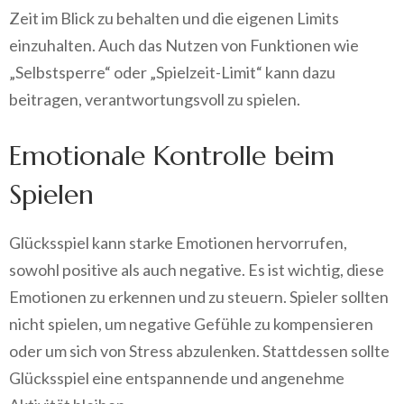
Zeit im Blick zu behalten und die eigenen Limits
einzuhalten. Auch das Nutzen von Funktionen wie
„Selbstsperre“ oder „Spielzeit-Limit“ kann dazu
beitragen, verantwortungsvoll zu spielen.
Emotionale Kontrolle beim
Spielen
Glücksspiel kann starke Emotionen hervorrufen,
sowohl positive als auch negative. Es ist wichtig, diese
Emotionen zu erkennen und zu steuern. Spieler sollten
nicht spielen, um negative Gefühle zu kompensieren
oder um sich von Stress abzulenken. Stattdessen sollte
Glücksspiel eine entspannende und angenehme