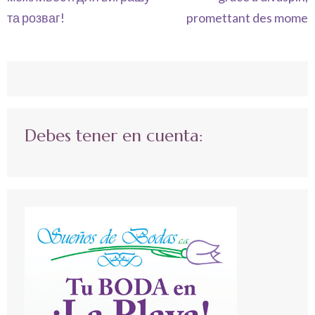
та розваг!
promettant des mome
Debes tener en cuenta: