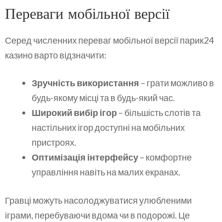
Переваги мобільної версії
Серед численних переваг мобільної версії парик24
казино варто відзначити:
Зручність використання
– грати можливо в
будь-якому місці та в будь-який час.
Широкий вибір ігор
– більшість слотів та
настільних ігор доступні на мобільних
пристроях.
Оптимізація інтерфейсу
– комфортне
управління навіть на малих екранах.
Гравці можуть насолоджуватися улюбленими
іграми, перебуваючи вдома чи в подорожі. Це