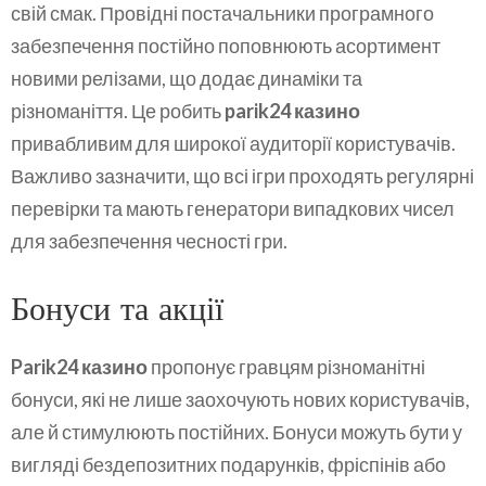
свій смак. Провідні постачальники програмного
забезпечення постійно поповнюють асортимент
новими релізами, що додає динаміки та
різноманіття. Це робить
parik24 казино
привабливим для широкої аудиторії користувачів.
Важливо зазначити, що всі ігри проходять регулярні
перевірки та мають генератори випадкових чисел
для забезпечення чесності гри.
Бонуси та акції
Parik24 казино
пропонує гравцям різноманітні
бонуси, які не лише заохочують нових користувачів,
але й стимулюють постійних. Бонуси можуть бути у
вигляді бездепозитних подарунків, фріспінів або