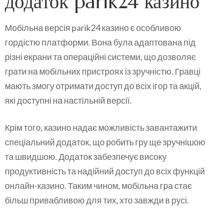
додаток parik24 казино
Мобільна версія parik24 казино є особливою
гордістю платформи. Вона була адаптована під
різні екрани та операційні системи, що дозволяє
грати на мобільних пристроях із зручністю. Гравці
мають змогу отримати доступ до всіх ігор та акцій,
які доступні на настільній версії.
Крім того, казино надає можливість завантажити
спеціальний додаток, що робить гру ще зручнішою
та швидшою. Додаток забезпечує високу
продуктивність та надійний доступ до всіх функцій
онлайн-казино. Таким чином, мобільна гра стає
більш привабливою для тих, хто завжди в русі.