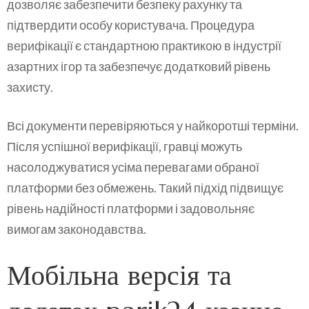
дозволяє забезпечити безпеку рахунку та
підтвердити особу користувача. Процедура
верифікації є стандартною практикою в індустрії
азартних ігор та забезпечує додатковий рівень
захисту.
Всі документи перевіряються у найкоротші терміни.
Після успішної верифікації, гравці можуть
насолоджуватися усіма перевагами обраної
платформи без обмежень. Такий підхід підвищує
рівень надійності платформи і задовольняє
вимогам законодавства.
Мобільна версія та