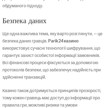
обдуманого підходу.
Безпека даних
Ще одна важлива тема, яку варто розглянути, — це
безпека даних гравців.
Parik24 казино
використовує сучасні технології шифрування, що
гарантує захист особистої інформації замовників.
Всі фінансові процеси фіксуються за допомогою
протоколів безпеки, що забезпечує надійність при
здійсненні транзакцій.
Казино також дотримується принципів прозорості,
тому кожен гравець має доступ до інформації про
правила гри, можливі ризики та умови