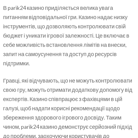
В parik24 казино приділяється велика увага
питанням відповідальної гри. Казино надає низку
інструментів, що дозволяють контролювати свій
бюджет і уникати ігрової залежності. Це включає в
себе можливість встановлення лімітів на внески,
запит на самоусунення та доступ до ресурсів
підтримки.
Гравці, які відчувають, що не можуть контролювати
свою гру, можуть отримати додаткову допомогу від
експертів. Казино співпрацює з фахівцями в цій
галузі, щоб надати корисні рекомендації щодо
збереження здорового ігрового досвіду. Таким
чином, parik24 казино демонструє серйозний підхід
до проблеми, заохочуючи користувачів до