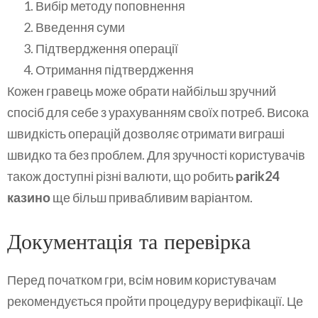
Вибір методу поповнення
Введення суми
Підтвердження операції
Отримання підтвердження
Кожен гравець може обрати найбільш зручний
спосіб для себе з урахуванням своїх потреб. Висока
швидкість операцій дозволяє отримати виграші
швидко та без проблем. Для зручності користувачів
також доступні різні валюти, що робить
parik24
казино
ще більш привабливим варіантом.
Документація та перевірка
Перед початком гри, всім новим користувачам
рекомендується пройти процедуру верифікації. Це