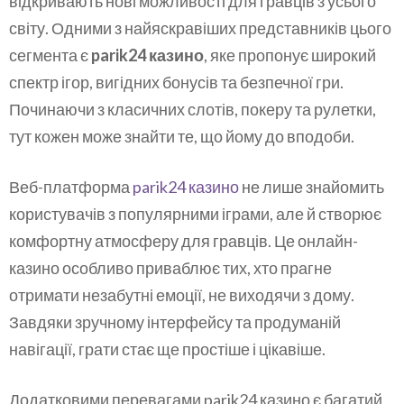
відкривають нові можливості для гравців з усього
світу. Одними з найяскравіших представників цього
сегмента є
parik24 казино
, яке пропонує широкий
спектр ігор, вигідних бонусів та безпечної гри.
Починаючи з класичних слотів, покеру та рулетки,
тут кожен може знайти те, що йому до вподоби.
Веб-платформа
parik24 казино
не лише знайомить
користувачів з популярними іграми, але й створює
комфортну атмосферу для гравців. Це онлайн-
казино особливо приваблює тих, хто прагне
отримати незабутні емоції, не виходячи з дому.
Завдяки зручному інтерфейсу та продуманій
навігації, грати стає ще простіше і цікавіше.
Додатковими перевагами parik24 казино є багатий