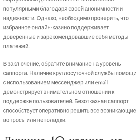
популярными благодаря своей анонимности и
надежности. Однако, необходимо проверить, что
избранное онлайн-казино поддерживает
доверенные и зарекомендовавшие себя методы
платежей.
В заключение, обратите внимание на уровень
саппорта. Наличие круглосуточной службы помощи
с использованием мессенджер или email
демонстрирует внимательном отношении к
поддержке пользователей. Безотказная саппорт
способствует оперативно решить все возникающие
вопросы или неполадки.