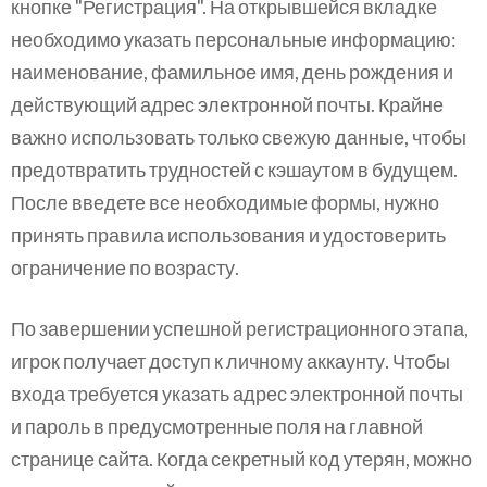
кнопке "Регистрация". На открывшейся вкладке
необходимо указать персональные информацию:
наименование, фамильное имя, день рождения и
действующий адрес электронной почты. Крайне
важно использовать только свежую данные, чтобы
предотвратить трудностей с кэшаутом в будущем.
После введете все необходимые формы, нужно
принять правила использования и удостоверить
ограничение по возрасту.
По завершении успешной регистрационного этапа,
игрок получает доступ к личному аккаунту. Чтобы
входа требуется указать адрес электронной почты
и пароль в предусмотренные поля на главной
странице сайта. Когда секретный код утерян, можно