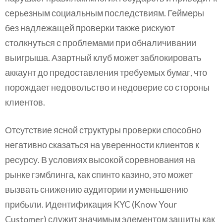
серьезным социальным последствиям. Геймеры
без надлежащей проверки также рискуют
столкнуться с проблемами при обналичивании
выигрыша. Азартный клуб может заблокировать
аккаунт до предоставления требуемых бумаг, что
порождает недовольство и недоверие со стороны
клиентов.
Отсутствие ясной структуры проверки способно
негативно сказаться на уверенности клиентов к
ресурсу. В условиях высокой соревнования на
рынке гэмблинга, как спинто казино, это может
вызвать снижению аудитории и уменьшению
прибыли. Идентификация KYC (Know Your
Customer) служит значимым элементом защиты как