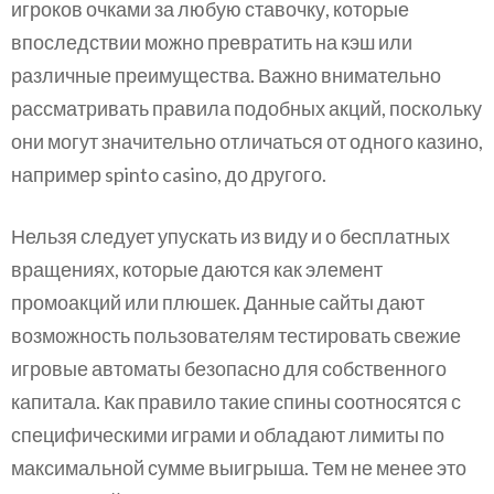
игроков очками за любую ставочку, которые
впоследствии можно превратить на кэш или
различные преимущества. Важно внимательно
рассматривать правила подобных акций, поскольку
они могут значительно отличаться от одного казино,
например spinto casino, до другого.
Нельзя следует упускать из виду и о бесплатных
вращениях, которые даются как элемент
промоакций или плюшек. Данные сайты дают
возможность пользователям тестировать свежие
игровые автоматы безопасно для собственного
капитала. Как правило такие спины соотносятся с
специфическими играми и обладают лимиты по
максимальной сумме выигрыша. Тем не менее это