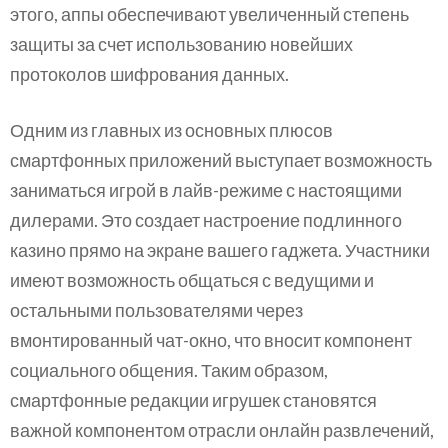
этого, аппы обеспечивают увеличенный степень
защиты за счет использованию новейших
протоколов шифрования данных.
Одним из главных из основных плюсов
смартфонных приложений выступает возможность
заниматься игрой в лайв-режиме с настоящими
дилерами. Это создает настроение подлинного
казино прямо на экране вашего гаджета. Участники
имеют возможность общаться с ведущими и
остальными пользователями через
вмонтированный чат-окно, что вносит компонент
социального общения. Таким образом,
смартфонные редакции игрушек становятся
важной компонентом отрасли онлайн развлечений,