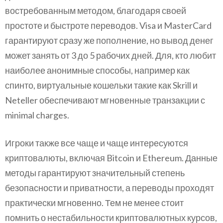
востребованным методом, благодаря своей
простоте и быстроте переводов. Visa и MasterCard
гарантируют сразу же пополнение, но вывод денег
может занять от 3 до 5 рабочих дней. Для, кто любит
наиболее анонимные способы, например как
спинто, виртуальные кошельки такие как Skrill и
Neteller обеспечивают мгновенные транзакции с
minimal charges.
Игроки также все чаще и чаще интересуются
криптовалюты, включая Bitcoin и Ethereum. Данные
методы гарантируют значительный степень
безопасности и приватности, а переводы проходят
практически мгновенно. Тем не менее стоит
помнить о нестабильности криптовалютных курсов,