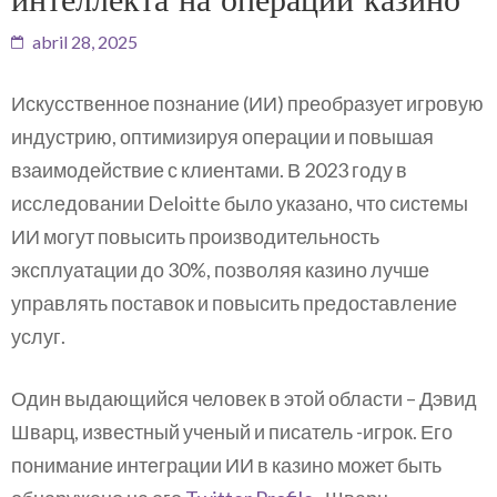
abril 28, 2025
Искусственное познание (ИИ) преобразует игровую
индустрию, оптимизируя операции и повышая
взаимодействие с клиентами. В 2023 году в
исследовании Deloitte было указано, что системы
ИИ могут повысить производительность
эксплуатации до 30%, позволяя казино лучше
управлять поставок и повысить предоставление
услуг.
Один выдающийся человек в этой области – Дэвид
Шварц, известный ученый и писатель -игрок. Его
понимание интеграции ИИ в казино может быть