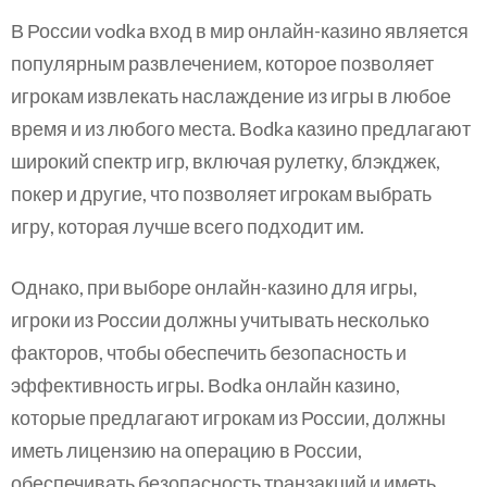
В России vodka вход в мир онлайн-казино является
популярным развлечением, которое позволяет
игрокам извлекать наслаждение из игры в любое
время и из любого места. Вodka казино предлагают
широкий спектр игр, включая рулетку, блэкджек,
покер и другие, что позволяет игрокам выбрать
игру, которая лучше всего подходит им.
Однако, при выборе онлайн-казино для игры,
игроки из России должны учитывать несколько
факторов, чтобы обеспечить безопасность и
эффективность игры. Вodka онлайн казино,
которые предлагают игрокам из России, должны
иметь лицензию на операцию в России,
обеспечивать безопасность транзакций и иметь