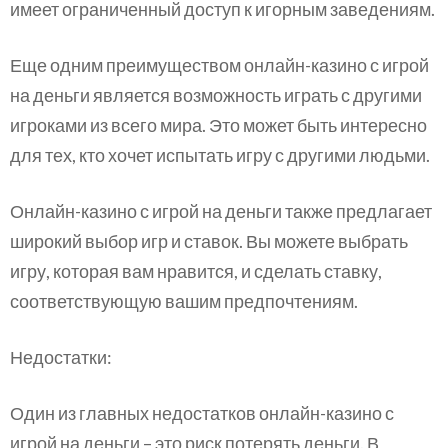
имеет ограниченный доступ к игорным заведениям.
Еще одним преимуществом онлайн-казино с игрой
на деньги является возможность играть с другими
игроками из всего мира. Это может быть интересно
для тех, кто хочет испытать игру с другими людьми.
Онлайн-казино с игрой на деньги также предлагает
широкий выбор игр и ставок. Вы можете выбрать
игру, которая вам нравится, и сделать ставку,
соответствующую вашим предпочтениям.
Недостатки:
Один из главных недостатков онлайн-казино с
игрой на деньги – это риск потерять деньги. В