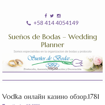
+58 414 4054149
Sueños de Bodas – Wedding
Planner
Somos especialistas en la organizacion de bodas y protocolo
Inicio
Vodka онлайн казино обзор.1781