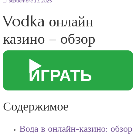
septiembre 13, 2025
Vodka онлайн
казино – обзор
▶️
ИГРАТЬ
Содержимое
Вода в онлайн-казино: обзор