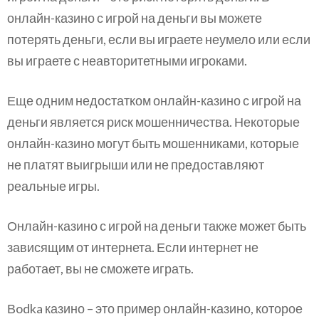
онлайн-казино с игрой на деньги вы можете
потерять деньги, если вы играете неумело или если
вы играете с неавторитетными игроками.
Еще одним недостатком онлайн-казино с игрой на
деньги является риск мошенничества. Некоторые
онлайн-казино могут быть мошенниками, которые
не платят выигрыши или не предоставляют
реальные игры.
Онлайн-казино с игрой на деньги также может быть
зависящим от интернета. Если интернет не
работает, вы не сможете играть.
Вodka казино – это пример онлайн-казино, которое