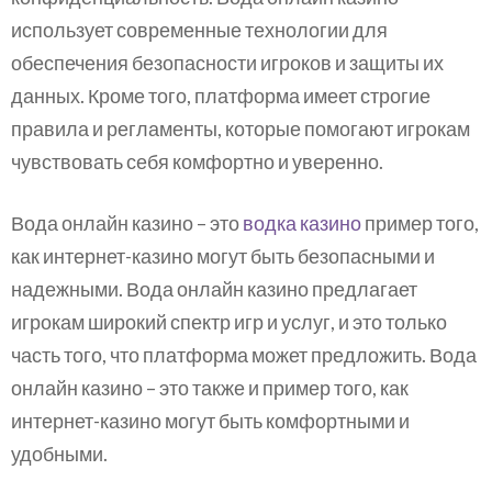
использует современные технологии для
обеспечения безопасности игроков и защиты их
данных. Кроме того, платформа имеет строгие
правила и регламенты, которые помогают игрокам
чувствовать себя комфортно и уверенно.
Вода онлайн казино – это
водка казино
пример того,
как интернет-казино могут быть безопасными и
надежными. Вода онлайн казино предлагает
игрокам широкий спектр игр и услуг, и это только
часть того, что платформа может предложить. Вода
онлайн казино – это также и пример того, как
интернет-казино могут быть комфортными и
удобными.