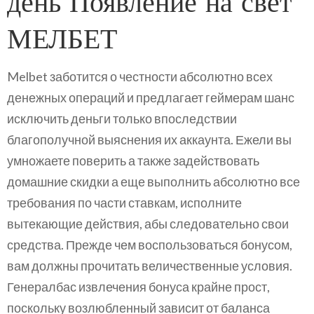
день Появление на свет
МЕЛБЕТ
Melbet заботится о честности абсолютно всех
денежных операций и предлагает геймерам шанс
исключить деньги только впоследствии
благополучной выяснения их аккаунта. Ежели вы
умножаете поверить а также задействовать
домашние скидки а еще выполнить абсолютно все
требования по части ставкам, исполните
вытекающие действия, абы следовательно свои
средства. Прежде чем воспользоваться бонусом,
вам должны прочитать величественные условия.
Генералбас извлечения бонуса крайне прост,
поскольку возлюбленный зависит от баланса