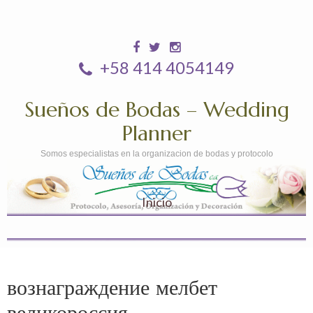
+58 414 4054149
Sueños de Bodas – Wedding
Planner
Somos especialistas en la organizacion de bodas y protocolo
Inicio
вознаграждение мелбет
великороссия