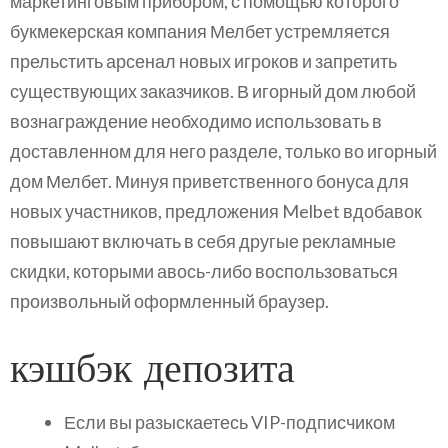
маркетинговым прибором, с помощью которого
букмекерская компания Мелбет устремляется
прельстить арсенал новых игроков и запретить
существующих заказчиков. В игорный дом любой
вознаграждение необходимо использовать в
доставленном для него разделе, только во игорный
дом Мелбет. Минуя приветственного бонуса для
новых участников, предложения Melbet вдобавок
повышают включать в себя другые рекламные
скидки, которыми авось-либо воспользоваться
произвольный оформленный браузер.
кэшбэк депозита
Если вы разыскаетесь VIP-подписчиком