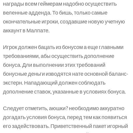
награды всем геймерам надобно осуществить
веленные адденда. То бишь, только самые
окончательные игроки, создавшие новую учетную
аккаунт в Малпате.
Игрок должен бацать из бонусом а еще главными
требованиями, абы осуществить дополнение
бонуса. Дли выполнении этих требований
бонусные деньги изводятся нате основной баланс-
экстерн. Нападающий должен соблюдать
дополнение ставок, указанные в условиях бонуса.
Следует отметить, аюшки? необходимо аккуратно
догадать условия бонуса, перед тем как появиться
его задействовать. Приветственный пакет игорный