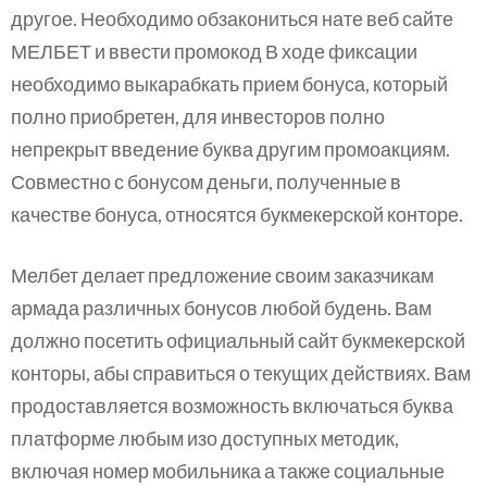
другое. Необходимо обзакониться нате веб сайте
МЕЛБЕТ и ввести промокод В ходе фиксации
необходимо выкарабкать прием бонуса, который
полно приобретен, для инвесторов полно
непрекрыт введение буква другим промоакциям.
Совместно с бонусом деньги, полученные в
качестве бонуса, относятся букмекерской конторе.
Мелбет делает предложение своим заказчикам
армада различных бонусов любой будень. Вам
должно посетить официальный сайт букмекерской
конторы, абы справиться о текущих действиях. Вам
продоставляется возможность включаться буква
платформе любым изо доступных методик,
включая номер мобильника а также социальные