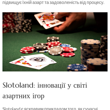
підвищує їхній азарт та задоволеність від процесу.
Slotoland: інновації у світі
азартних ігор
Slotoland є яскравим прикладом того, як сучасні