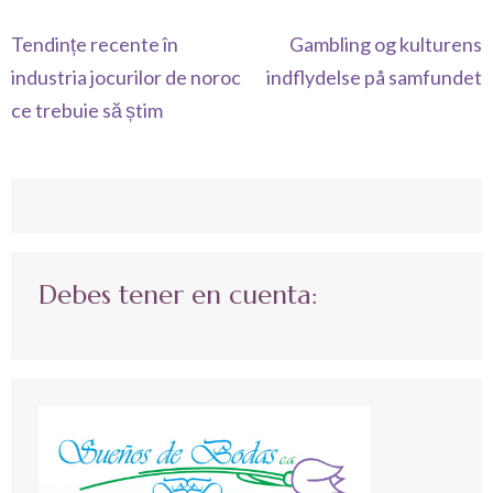
Navegación
Tendințe recente în
Gambling og kulturens
de
industria jocurilor de noroc
indflydelse på samfundet
entradas
ce trebuie să știm
Debes tener en cuenta: