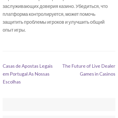
заслуживающих доверия казино. Убедиться, что
платформа контролируется, может помочь
защитить проблемы игроков и улучшить общий
опыт игры.
Navegación
Casas de Apostas Legais
The Future of Live Dealer
de
em Portugal As Nossas
Games in Casinos
entradas
Escolhas