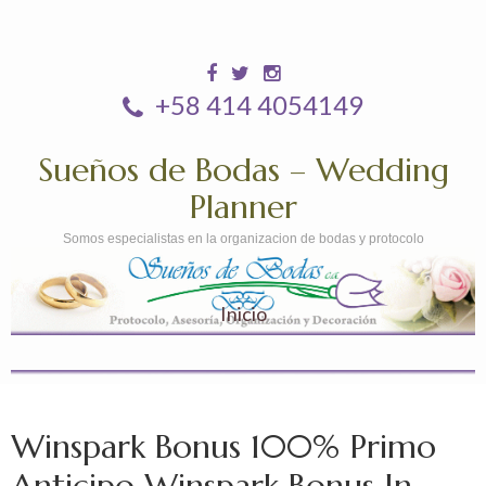
+58 414 4054149
Sueños de Bodas – Wedding
Planner
Somos especialistas en la organizacion de bodas y protocolo
Inicio
Winspark Bonus 100% Primo
Anticipo Winspark Bonus In