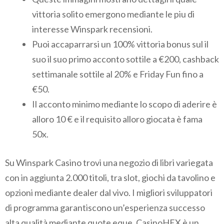
vittoria solito emergono mediante le piu di
interesse Winspark recensioni.
Puoi accaparrarsi un 100% vittoria bonus sul il
suo il suo primo acconto sottile a €200, cashback
settimanale sottile al 20% e Friday Fun fino a
€50.
Il acconto minimo mediante lo scopo di aderire è
alloro 10 € e il requisito alloro giocata è fama
50x.
Su Winspark Casino trovi una negozio di libri variegata
con in aggiunta 2.000 titoli, tra slot, giochi da tavolino e
opzioni mediante dealer dal vivo. I migliori sviluppatori
di programma garantiscono un’esperienza successo
alta qualità mediante quote eque. CasinoHEX è un