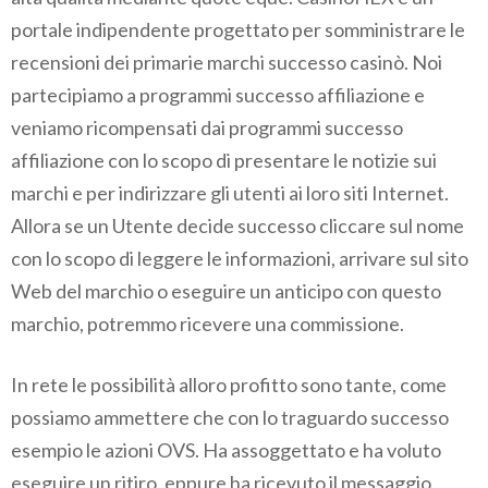
portale indipendente progettato per somministrare le
recensioni dei primarie marchi successo casinò. Noi
partecipiamo a programmi successo affiliazione e
veniamo ricompensati dai programmi successo
affiliazione con lo scopo di presentare le notizie sui
marchi e per indirizzare gli utenti ai loro siti Internet.
Allora se un Utente decide successo cliccare sul nome
con lo scopo di leggere le informazioni, arrivare sul sito
Web del marchio o eseguire un anticipo con questo
marchio, potremmo ricevere una commissione.
In rete le possibilità alloro profitto sono tante, come
possiamo ammettere che con lo traguardo successo
esempio le azioni OVS. Ha assoggettato e ha voluto
eseguire un ritiro, eppure ha ricevuto il messaggio,