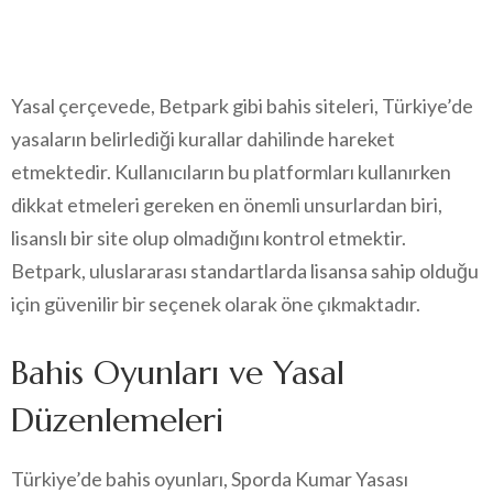
Yasal çerçevede, Betpark gibi bahis siteleri, Türkiye’de
yasaların belirlediği kurallar dahilinde hareket
etmektedir. Kullanıcıların bu platformları kullanırken
dikkat etmeleri gereken en önemli unsurlardan biri,
lisanslı bir site olup olmadığını kontrol etmektir.
Betpark, uluslararası standartlarda lisansa sahip olduğu
için güvenilir bir seçenek olarak öne çıkmaktadır.
Bahis Oyunları ve Yasal
Düzenlemeleri
Türkiye’de bahis oyunları, Sporda Kumar Yasası