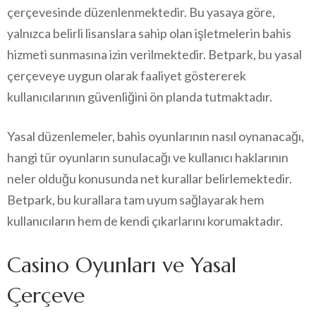
çerçevesinde düzenlenmektedir. Bu yasaya göre,
yalnızca belirli lisanslara sahip olan işletmelerin bahis
hizmeti sunmasına izin verilmektedir. Betpark, bu yasal
çerçeveye uygun olarak faaliyet göstererek
kullanıcılarının güvenliğini ön planda tutmaktadır.
Yasal düzenlemeler, bahis oyunlarının nasıl oynanacağı,
hangi tür oyunların sunulacağı ve kullanıcı haklarının
neler olduğu konusunda net kurallar belirlemektedir.
Betpark, bu kurallara tam uyum sağlayarak hem
kullanıcıların hem de kendi çıkarlarını korumaktadır.
Casino Oyunları ve Yasal
Çerçeve