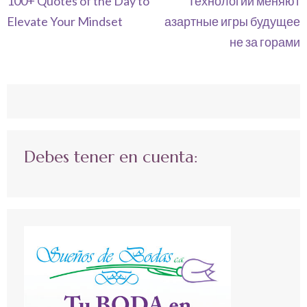
100+ Quotes of the Day to
Технологии меняют
de
Elevate Your Mindset
азартные игры будущее
entradas
не за горами
Debes tener en cuenta: