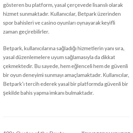
gösteren bu platform, yasal çerçevede lisanslı olarak
hizmet sunmaktadır. Kullanıcılar, Betpark üzerinden
spor bahisleri ve casino oyunları oynayarak keyifli
zaman geçirebilirler.
Betpark, kullanıcılarına sağladığı hizmetlerin yanı sıra,
yasal düzenlemelere uyum sağlamasıyla da dikkat
çekmektedir. Bu sayede, hem eğlenceli hem de güvenli
bir oyun deneyimi sunmayı amaçlamaktadır. Kullanıcılar,
Betpark’ı tercih ederek yasal bir platformda güvenli bir
şekilde bahis yapma imkanı bulmaktadır.
Navegación