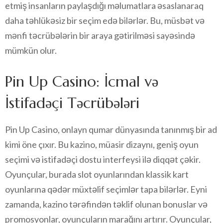
etmiş insanların paylaşdığı məlumatlara əsaslanaraq
daha təhlükəsiz bir seçim edə bilərlər. Bu, müsbət və
mənfi təcrübələrin bir araya gətirilməsi sayəsində
mümkün olur.
Pin Up Casino: İcmal və
İstifadəçi Təcrübələri
Pin Up Casino, onlayn qumar dünyasında tanınmış bir ad
kimi öne çıxır. Bu kazino, müasir dizaynı, geniş oyun
seçimi və istifadəçi dostu interfeysi ilə diqqət çəkir.
Oyunçular, burada slot oyunlarından klassik kart
oyunlarına qədər müxtəlif seçimlər tapa bilərlər. Eyni
zamanda, kazino tərəfindən təklif olunan bonuslar və
promosyonlar, oyunçuların marağını artırır. Oyunçular,