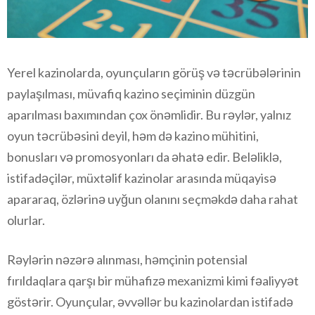
Yerel kazinolarda, oyunçuların görüş və təcrübələrinin
paylaşılması, müvafiq kazino seçiminin düzgün
aparılması baxımından çox önəmlidir. Bu rəylər, yalnız
oyun təcrübəsini deyil, həm də kazino mühitini,
bonusları və promosyonları da əhatə edir. Beləliklə,
istifadəçilər, müxtəlif kazinolar arasında müqayisə
apararaq, özlərinə uyğun olanını seçməkdə daha rahat
olurlar.
Rəylərin nəzərə alınması, həmçinin potensial
fırıldaqlara qarşı bir mühafizə mexanizmi kimi fəaliyyət
göstərir. Oyunçular, əvvəllər bu kazinolardan istifadə