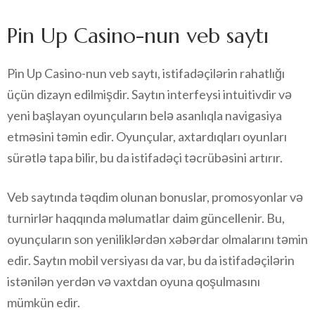
Pin Up Casino-nun veb saytı
Pin Up Casino-nun veb saytı, istifadəçilərin rahatlığı
üçün dizayn edilmişdir. Saytın interfeysi intuitivdir və
yeni başlayan oyunçuların belə asanlıqla navigasiya
etməsini təmin edir. Oyunçular, axtardıqları oyunları
sürətlə tapa bilir, bu da istifadəçi təcrübəsini artırır.
Veb saytında təqdim olunan bonuslar, promosyonlar və
turnirlər haqqında məlumatlar daim güncellenir. Bu,
oyunçuların son yeniliklərdən xəbərdar olmalarını təmin
edir. Saytın mobil versiyası da var, bu da istifadəçilərin
istənilən yerdən və vaxtdan oyuna qoşulmasını
mümkün edir.