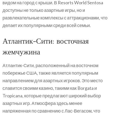
видом на город с крыши. В Resorts World Sentosa
доступны не только азартные игры, но и
развлекательные комплексы с аттракционами, что
делает их популярными среди всей семьи.
Атлантик-Сити: восточная
жемчужина
Атлантик-Сити, расположенный на восточном
побережье США, также является популярным
направлением для азартных игроков. Это место
славится своими казино, такими как Borgata и
Tropicana, которые предлагают широкий выбор
азартных игр. Атмосфера здесь менее
напряженная по сравнению с Лас-Вегасом, что