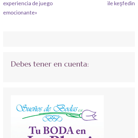
entradas
experiencia de juego
ile keşfedin
emocionante»
Debes tener en cuenta: