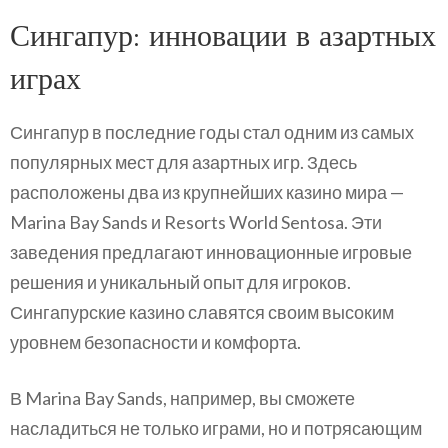
Сингапур: инновации в азартных
играх
Сингапур в последние годы стал одним из самых
популярных мест для азартных игр. Здесь
расположены два из крупнейших казино мира —
Marina Bay Sands и Resorts World Sentosa. Эти
заведения предлагают инновационные игровые
решения и уникальный опыт для игроков.
Сингапурские казино славятся своим высоким
уровнем безопасности и комфорта.
В Marina Bay Sands, например, вы сможете
насладиться не только играми, но и потрясающим