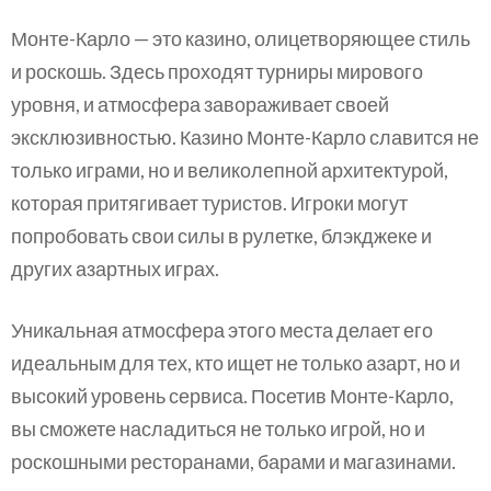
Монте-Карло — это казино, олицетворяющее стиль
и роскошь. Здесь проходят турниры мирового
уровня, и атмосфера завораживает своей
эксклюзивностью. Казино Монте-Карло славится не
только играми, но и великолепной архитектурой,
которая притягивает туристов. Игроки могут
попробовать свои силы в рулетке, блэкджеке и
других азартных играх.
Уникальная атмосфера этого места делает его
идеальным для тех, кто ищет не только азарт, но и
высокий уровень сервиса. Посетив Монте-Карло,
вы сможете насладиться не только игрой, но и
роскошными ресторанами, барами и магазинами.