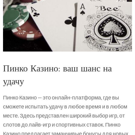
Пинко Казино: ваш шанс на
удачу
Пинко Казино — это онлайн-платформа, где вы
сможете испытать удачу в любое время и в любом
месте. Здесь представлен широкий выбор игр, от
слотов до лайв-игр и спортивных ставок. Пинко
Казино предлагает заманчивые бонусы для новых