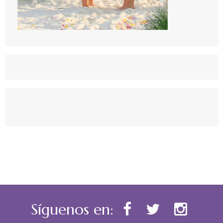
Síguenos en: