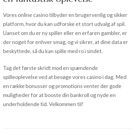
Vores online casino tilbyder en brugervenlig og sikker
platform, hvor du kan udforske et stort udvalg af spil.
Uanset om du er ny spiller eller en erfaren gambler, er
der noget for enhver smag, og vi sikrer, at dine data er
beskyttede, så du kan spille med ro i sindet.
Tag det første skridt mod en spændende
spilleoplevelse ved at besøge vores casino i dag. Med
en række bonusser og promotions venter der gode
muligheder for at booste din bankroll og nyde en
underholdende tid. Velkommen til!