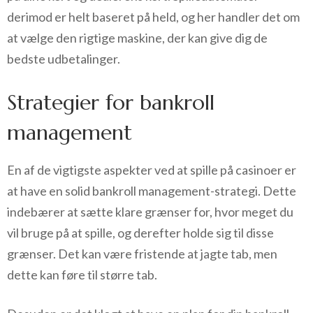
derimod er helt baseret på held, og her handler det om
at vælge den rigtige maskine, der kan give dig de
bedste udbetalinger.
Strategier for bankroll
management
En af de vigtigste aspekter ved at spille på casinoer er
at have en solid bankroll management-strategi. Dette
indebærer at sætte klare grænser for, hvor meget du
vil bruge på at spille, og derefter holde sig til disse
grænser. Det kan være fristende at jagte tab, men
dette kan føre til større tab.