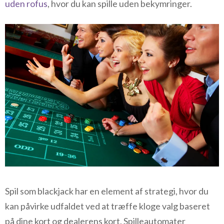
uden rofus
, hvor du kan spille uden bekymringer.
Spil som blackjack har en element af strategi, hvor du
kan påvirke udfaldet ved at træffe kloge valg baseret
på dine kort og dealerens kort. Spilleautomater