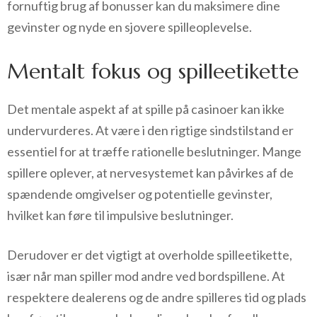
fornuftig brug af bonusser kan du maksimere dine
gevinster og nyde en sjovere spilleoplevelse.
Mentalt fokus og spilleetikette
Det mentale aspekt af at spille på casinoer kan ikke
undervurderes. At være i den rigtige sindstilstand er
essentiel for at træffe rationelle beslutninger. Mange
spillere oplever, at nervesystemet kan påvirkes af de
spændende omgivelser og potentielle gevinster,
hvilket kan føre til impulsive beslutninger.
Derudover er det vigtigt at overholde spilleetikette,
især når man spiller mod andre ved bordspillene. At
respektere dealerens og de andre spilleres tid og plads