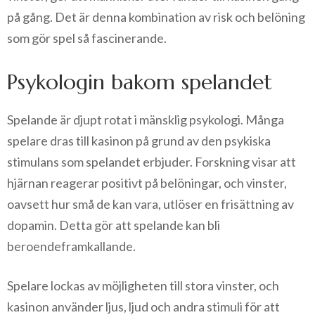
på gång. Det är denna kombination av risk och belöning
som gör spel så fascinerande.
Psykologin bakom spelandet
Spelande är djupt rotat i mänsklig psykologi. Många
spelare dras till kasinon på grund av den psykiska
stimulans som spelandet erbjuder. Forskning visar att
hjärnan reagerar positivt på belöningar, och vinster,
oavsett hur små de kan vara, utlöser en frisättning av
dopamin. Detta gör att spelande kan bli
beroendeframkallande.
Spelare lockas av möjligheten till stora vinster, och
kasinon använder ljus, ljud och andra stimuli för att