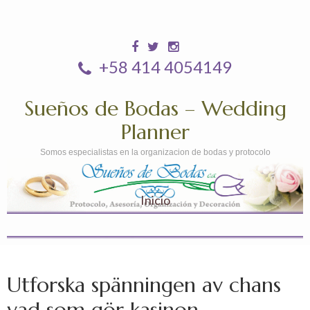
+58 414 4054149
Sueños de Bodas – Wedding
Planner
Somos especialistas en la organizacion de bodas y protocolo
Inicio
Utforska spänningen av chans
vad som gör kasinon