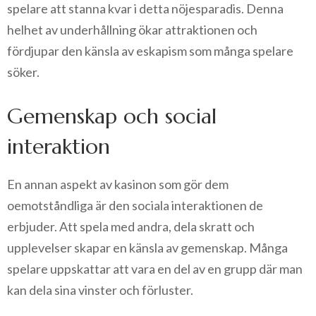
spelare att stanna kvar i detta nöjesparadis. Denna
helhet av underhållning ökar attraktionen och
fördjupar den känsla av eskapism som många spelare
söker.
Gemenskap och social
interaktion
En annan aspekt av kasinon som gör dem
oemotståndliga är den sociala interaktionen de
erbjuder. Att spela med andra, dela skratt och
upplevelser skapar en känsla av gemenskap. Många
spelare uppskattar att vara en del av en grupp där man
kan dela sina vinster och förluster.