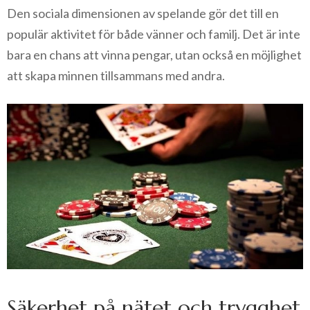
Den sociala dimensionen av spelande gör det till en
populär aktivitet för både vänner och familj. Det är inte
bara en chans att vinna pengar, utan också en möjlighet
att skapa minnen tillsammans med andra.
Säkerhet på nätet och trygghet