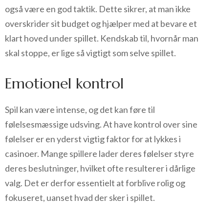
også være en god taktik. Dette sikrer, at man ikke
overskrider sit budget og hjælper med at bevare et
klart hoved under spillet. Kendskab til, hvornår man
skal stoppe, er lige så vigtigt som selve spillet.
Emotionel kontrol
Spil kan være intense, og det kan føre til
følelsesmæssige udsving. At have kontrol over sine
følelser er en yderst vigtig faktor for at lykkes i
casinoer. Mange spillere lader deres følelser styre
deres beslutninger, hvilket ofte resulterer i dårlige
valg. Det er derfor essentielt at forblive rolig og
fokuseret, uanset hvad der sker i spillet.