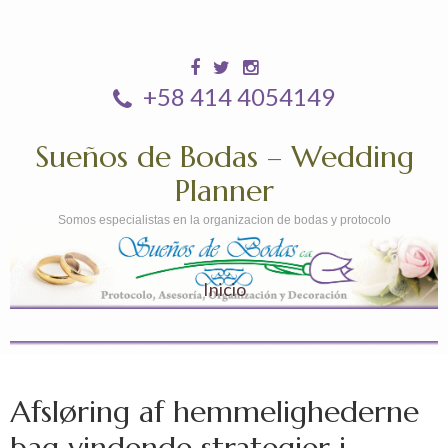
+58 414 4054149
Sueños de Bodas – Wedding
Planner
Somos especialistas en la organizacion de bodas y protocolo
Inicio
Afsløring af hemmelighederne
bag vindende strategier i