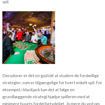
spil.
Derudover er det en god idé at studere de forskellige
strategier, som er tilgængelige for hvert enkelt spil. For
eksempel, i blackjack kan det at følge en
grundlæggende strategi hjælpe spilleren med at
minimere husets fordel betydeligt. Jo mere du ved om