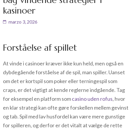
kasinoer
marzo 3, 2026
Forståelse af spillet
At vinde i casinoer kræver ikke kun held, men også en
dybdegående forståelse af de spil, man spiller. Uanset
om det er kortspil som poker eller terningespil som
craps, er det vigtigt at kende reglerne indgående. Tag
for eksempel en platform som
casino uden rofus
, hvor
en klar strategi kan ofte gøre forskellen mellem gevinst
og tab. Spil med lav husfordel kan være mere gunstige
for spilleren, og derfor er det vitalt at vælge de rette