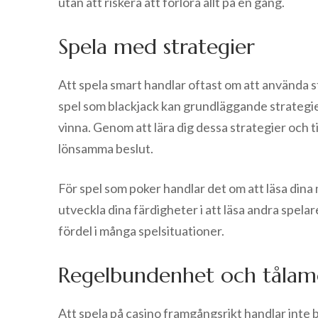
utan att riskera att förlora allt på en gång.
Spela med strategier
Att spela smart handlar oftast om att använda str
spel som blackjack kan grundläggande strategi
vinna. Genom att lära dig dessa strategier och 
lönsamma beslut.
För spel som poker handlar det om att läsa dina 
utveckla dina färdigheter i att läsa andra spelar
fördel i många spelsituationer.
Regelbundenhet och tåla
Att spela på casino framgångsrikt handlar inte