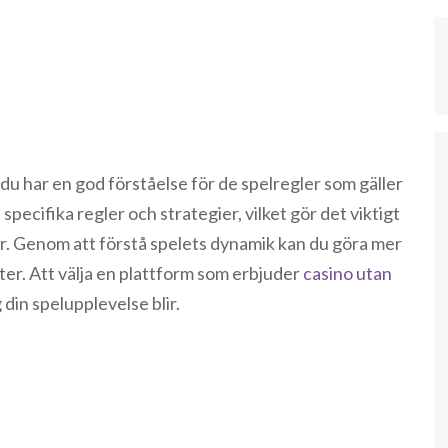
 du har en god förståelse för de spelregler som gäller
a specifika regler och strategier, vilket gör det viktigt
gar. Genom att förstå spelets dynamik kan du göra mer
ter. Att välja en plattform som erbjuder
casino utan
 din spelupplevelse blir.