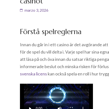
casinot
marzo 3, 2026
Förstå spelreglerna
Innan du går in i ett casino är det avgörande att
för de spel du vill delta i. Varje spel har sina egn
att läsa på och öva innan du satsar riktiga pen
informerade beslut och minska risken för förlus
svenska licens
kan också spela en roll i hur trygg