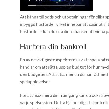
Att känna till odds och utbetalningar för olika s
inbyggd husfördel, vilket innebär att casinot all
husfördelar kan du öka dina chanser att vinna på
Hantera din bankroll
En av de viktigaste aspekterna av att spela på 
handlar om att sätta upp en budget för hur mycket
den budgeten. Att satsa mer än du har råd med k
spelupplevelser.
För att maximera din framgång kan du också över
varje spelsession. Detta hjälper dig att kontroll