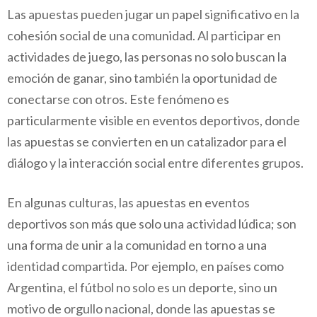
Las apuestas pueden jugar un papel significativo en la
cohesión social de una comunidad. Al participar en
actividades de juego, las personas no solo buscan la
emoción de ganar, sino también la oportunidad de
conectarse con otros. Este fenómeno es
particularmente visible en eventos deportivos, donde
las apuestas se convierten en un catalizador para el
diálogo y la interacción social entre diferentes grupos.
En algunas culturas, las apuestas en eventos
deportivos son más que solo una actividad lúdica; son
una forma de unir a la comunidad en torno a una
identidad compartida. Por ejemplo, en países como
Argentina, el fútbol no solo es un deporte, sino un
motivo de orgullo nacional, donde las apuestas se