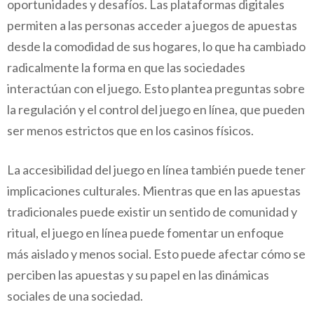
oportunidades y desafíos. Las plataformas digitales
permiten a las personas acceder a juegos de apuestas
desde la comodidad de sus hogares, lo que ha cambiado
radicalmente la forma en que las sociedades
interactúan con el juego. Esto plantea preguntas sobre
la regulación y el control del juego en línea, que pueden
ser menos estrictos que en los casinos físicos.
La accesibilidad del juego en línea también puede tener
implicaciones culturales. Mientras que en las apuestas
tradicionales puede existir un sentido de comunidad y
ritual, el juego en línea puede fomentar un enfoque
más aislado y menos social. Esto puede afectar cómo se
perciben las apuestas y su papel en las dinámicas
sociales de una sociedad.