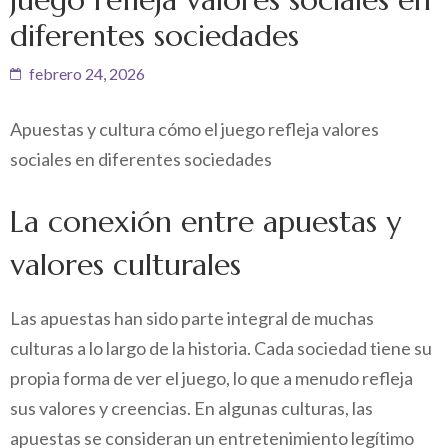
diferentes sociedades
febrero 24, 2026
Apuestas y cultura cómo el juego refleja valores
sociales en diferentes sociedades
La conexión entre apuestas y
valores culturales
Las apuestas han sido parte integral de muchas
culturas a lo largo de la historia. Cada sociedad tiene su
propia forma de ver el juego, lo que a menudo refleja
sus valores y creencias. En algunas culturas, las
apuestas se consideran un entretenimiento legítimo