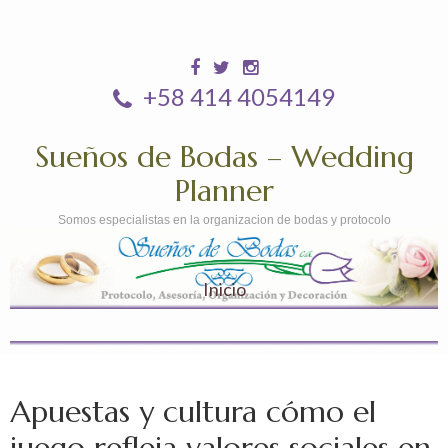
+58 414 4054149
Sueños de Bodas – Wedding
Planner
Somos especialistas en la organizacion de bodas y protocolo
Inicio
Apuestas y cultura cómo el
juego refleja valores sociales en