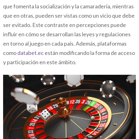
que fomenta la socialización y la camaradería, mientras
que en otras, pueden ser vistas como un vicio que debe
ser evitado. Este contraste en percepciones puede
influir en cómo se desarrollan las leyes y regulaciones
en torno al juego en cada país. Además, plataformas
como
databet.ec
están modificando la forma de acceso
y participación en este ámbito.