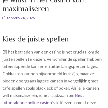
maximaliseren
febrero 24, 2026
Kies de juiste spellen
Bij het betreden van een casino is het cruciaal om de
juiste spellen te kiezen. Verschillende spellen hebben
uiteenlopende kansen en uitbetalingspercentages.
Gokkasten kunnen bijvoorbeeld leuk zijn, maar ze
bieden doorgaans lagere kansen in vergelijking met
tafelspellen zoals blackjack of poker. Als je je kansen
wilt maximaliseren, is het raadzaam om
Best
uitbetalende online casino’s
te kiezen, omdat deze