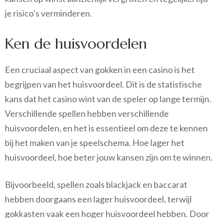
je risico’s verminderen.
Ken de huisvoordelen
Een cruciaal aspect van gokken in een casino is het
begrijpen van het huisvoordeel. Dit is de statistische
kans dat het casino wint van de speler op lange termijn.
Verschillende spellen hebben verschillende
huisvoordelen, en het is essentieel om deze te kennen
bij het maken van je speelschema. Hoe lager het
huisvoordeel, hoe beter jouw kansen zijn om te winnen.
Bijvoorbeeld, spellen zoals blackjack en baccarat
hebben doorgaans een lager huisvoordeel, terwijl
gokkasten vaak een hoger huisvoordeel hebben. Door