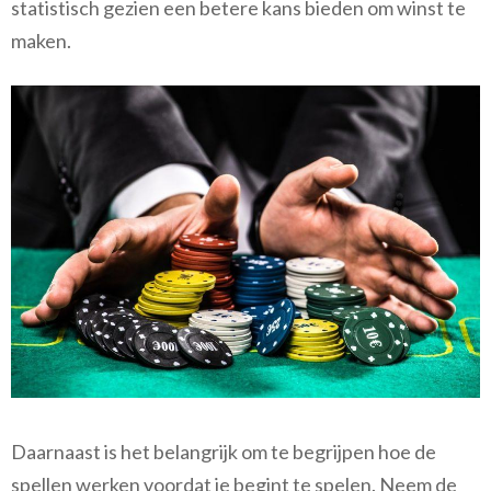
statistisch gezien een betere kans bieden om winst te
maken.
Daarnaast is het belangrijk om te begrijpen hoe de
spellen werken voordat je begint te spelen. Neem de