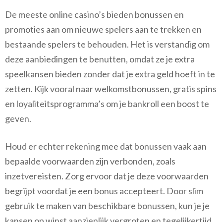
De meeste online casino’s bieden bonussen en
promoties aan om nieuwe spelers aan te trekken en
bestaande spelers te behouden. Het is verstandig om
deze aanbiedingen te benutten, omdat ze je extra
speelkansen bieden zonder dat je extra geld hoeft in te
zetten. Kijk vooral naar welkomstbonussen, gratis spins
en loyaliteitsprogramma’s om je bankroll een boost te
geven.
Houd er echter rekening mee dat bonussen vaak aan
bepaalde voorwaarden zijn verbonden, zoals
inzetvereisten. Zorg ervoor dat je deze voorwaarden
begrijpt voordat je een bonus accepteert. Door slim
gebruik te maken van beschikbare bonussen, kun je je
kansen op winst aanzienlijk vergroten en tegelijkertijd