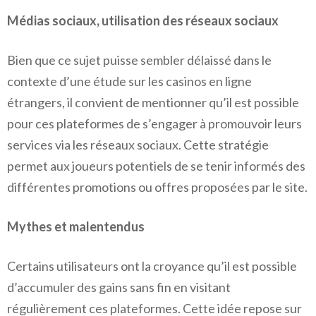
Médias sociaux, utilisation des réseaux sociaux
Bien que ce sujet puisse sembler délaissé dans le
contexte d’une étude sur les casinos en ligne
étrangers, il convient de mentionner qu’il est possible
pour ces plateformes de s’engager à promouvoir leurs
services via les réseaux sociaux. Cette stratégie
permet aux joueurs potentiels de se tenir informés des
différentes promotions ou offres proposées par le site.
Mythes et malentendus
Certains utilisateurs ont la croyance qu’il est possible
d’accumuler des gains sans fin en visitant
régulièrement ces plateformes. Cette idée repose sur