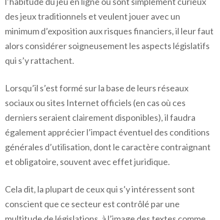
l’habitude du jeu en ligne ou sont simplement curieux
des jeux traditionnels et veulent jouer avec un
minimum d’exposition aux risques financiers, il leur faut
alors considérer soigneusement les aspects législatifs
qui s’y rattachent.
Lorsqu’il s’est formé sur la base de leurs réseaux
sociaux ou sites Internet officiels (en cas où ces
derniers seraient clairement disponibles), il faudra
également apprécier l’impact éventuel des conditions
générales d’utilisation, dont le caractère contraignant
et obligatoire, souvent avec effet juridique.
Cela dit, la plupart de ceux qui s’y intéressent sont
conscient que ce secteur est contrôlé par une
multitude de législations, à l’image des textes comme