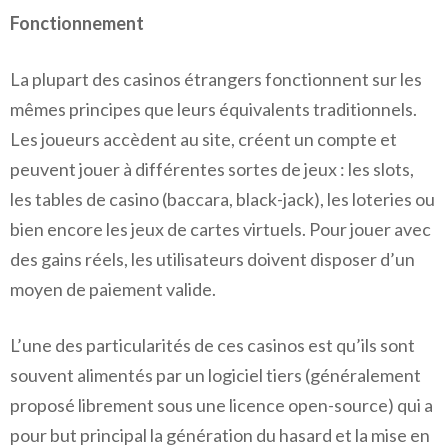
Fonctionnement
La plupart des casinos étrangers fonctionnent sur les
mêmes principes que leurs équivalents traditionnels.
Les joueurs accèdent au site, créent un compte et
peuvent jouer à différentes sortes de jeux : les slots,
les tables de casino (baccara, black-jack), les loteries ou
bien encore les jeux de cartes virtuels. Pour jouer avec
des gains réels, les utilisateurs doivent disposer d’un
moyen de paiement valide.
L’une des particularités de ces casinos est qu’ils sont
souvent alimentés par un logiciel tiers (généralement
proposé librement sous une licence open-source) qui a
pour but principal la génération du hasard et la mise en