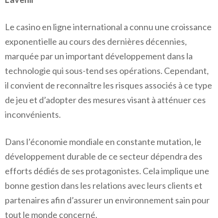
Le casino en ligne international a connu une croissance
exponentielle au cours des dernières décennies,
marquée par un important développement dans la
technologie qui sous-tend ses opérations. Cependant,
il convient de reconnaître les risques associés à ce type
de jeu et d’adopter des mesures visant à atténuer ces
inconvénients.
Dans l’économie mondiale en constante mutation, le
développement durable de ce secteur dépendra des
efforts dédiés de ses protagonistes. Cela implique une
bonne gestion dans les relations avec leurs clients et
partenaires afin d’assurer un environnement sain pour
tout le monde concerné.