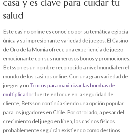
casa y es clave para cuidar tu
salud
Este casino online es conocido por su temática egipcia
única y su impresionante variedad de juegos. El Casino
de Oro de la Momia ofrece una experiencia de juego
emocionante con sus numerosos bonos y promociones.
Betsson es un nombre reconocido a nivel mundial en el
mundo de los casinos online. Con una gran variedad de
juegos y un
Trucos para maximizar las bombas de
multiplicador
fuerte enfoque en la seguridad del
cliente, Betsson continúa siendo una opción popular
para los jugadores en Chile. Por otro lado, a pesar del
crecimiento del juego en línea, los casinos físicos
probablemente seguirán existiendo como destinos