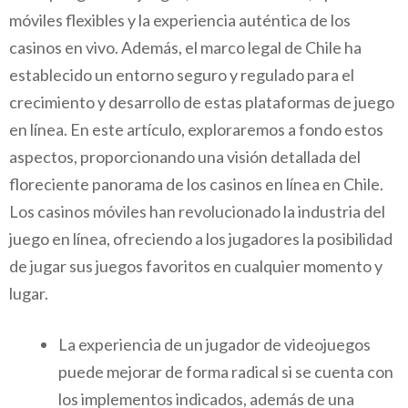
móviles flexibles y la experiencia auténtica de los
casinos en vivo. Además, el marco legal de Chile ha
establecido un entorno seguro y regulado para el
crecimiento y desarrollo de estas plataformas de juego
en línea. En este artículo, exploraremos a fondo estos
aspectos, proporcionando una visión detallada del
floreciente panorama de los casinos en línea en Chile.
Los casinos móviles han revolucionado la industria del
juego en línea, ofreciendo a los jugadores la posibilidad
de jugar sus juegos favoritos en cualquier momento y
lugar.
La experiencia de un jugador de videojuegos
puede mejorar de forma radical si se cuenta con
los implementos indicados, además de una