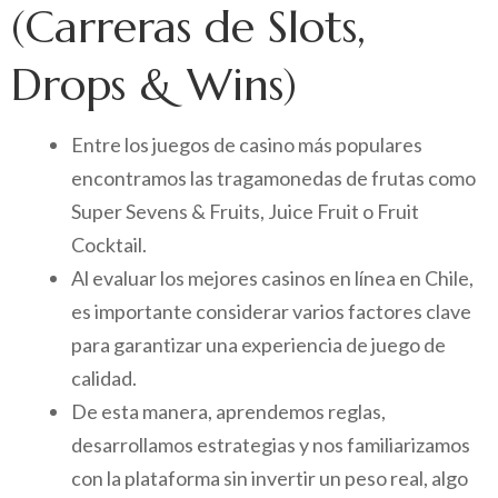
(Carreras de Slots,
Drops & Wins)
Entre los juegos de casino más populares
encontramos las tragamonedas de frutas como
Super Sevens & Fruits, Juice Fruit o Fruit
Cocktail.
Al evaluar los mejores casinos en línea en Chile,
es importante considerar varios factores clave
para garantizar una experiencia de juego de
calidad.
De esta manera, aprendemos reglas,
desarrollamos estrategias y nos familiarizamos
con la plataforma sin invertir un peso real, algo