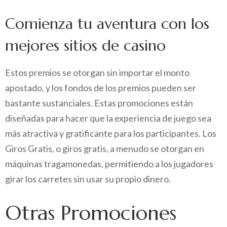
Comienza tu aventura con los
mejores sitios de casino
Estos premios se otorgan sin importar el monto
apostado, y los fondos de los premios pueden ser
bastante sustanciales. Estas promociones están
diseñadas para hacer que la experiencia de juego sea
más atractiva y gratificante para los participantes. Los
Giros Gratis, o giros gratis, a menudo se otorgan en
máquinas tragamonedas, permitiendo a los jugadores
girar los carretes sin usar su propio dinero.
Otras Promociones