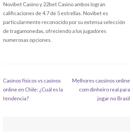
Novibet Casino y 22bet Casino ambos logran
calificaciones de 4.7 de 5 estrellas. Novibet es
particularmente reconocido por su extensa selección
de tragamonedas, ofreciendo a los jugadores
numerosas opciones.
Navegación
Casinos físicos vs casinos
Melhores cassinos online
de
online en Chile: ¿Cuál es la
com dinheiro real para
entradas
tendencia?
jogar no Brasil