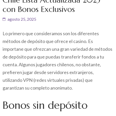
con Bonos Exclusivos
agosto 25, 2025
Lo primero que consideramos son los diferentes
métodos de depósito que ofrece el casino. Es
importane que ofrezcan una gran variedad de métodos
de depósito para que puedas transferir fondos a tu
cuenta. Algunos jugadores chilenos, no obstante,
prefieren jugar desde servidores extranjeros,
utilizando VPN (redes virtuales privadas) que
garantizan su completo anonimato.
Bonos sin depósito