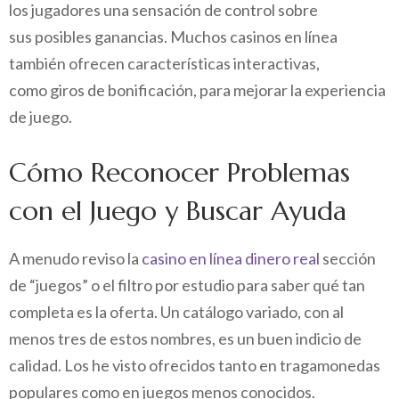
los jugadores una sensación de control sobre
sus posibles ganancias. Muchos casinos en línea
también ofrecen características interactivas,
como giros de bonificación, para mejorar la experiencia
de juego.
Cómo Reconocer Problemas
con el Juego y Buscar Ayuda
A menudo reviso la
casino en línea dinero real
sección
de “juegos” o el filtro por estudio para saber qué tan
completa es la oferta. Un catálogo variado, con al
menos tres de estos nombres, es un buen indicio de
calidad. Los he visto ofrecidos tanto en tragamonedas
populares como en juegos menos conocidos.