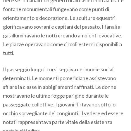
fiere settimanali con generi rurali casino non aams. Le
fontane monumentali fungevano come punti di
orientamento e decorazione. Le sculture equestri
glorificavano sovrani e capitani del passato. I fanali a
gas illuminavano le notti creando ambienti evocative.
Le piazze operavano come circoli esterni disponibili a
tutti.
Il passeggio lungo i corsi seguiva cerimonie sociali
determinati. Le momenti pomeridiane assistevano
sfilare la classe in abbigliamenti raffinati. Le donne
mostravano le ultime fogge parigine durante le
passeggiate collettive. I giovani flirtavano sotto lo
occhio sorvegliante dei congiunti. Il vedere ed essere
notati rappresentava parte vitale della esistenza
sociale cittadina.