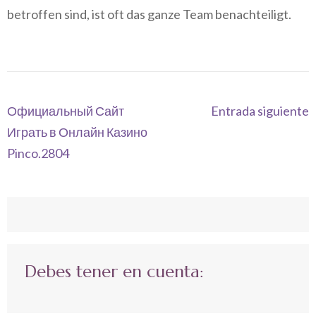
betroffen sind, ist oft das ganze Team benachteiligt.
Navegación
Официальный Сайт
Entrada siguiente
de
Играть в Онлайн Казино
entradas
Pinco.2804
Debes tener en cuenta: