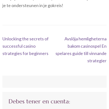
je te ondersteunen in je gokreis!
Navegación
Unlocking the secrets of
Avslöja hemligheterna
de
successful casino
bakom casinospel En
entradas
strategies for beginners
spelares guide till vinnande
strategier
Debes tener en cuenta: