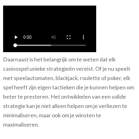
Daarnaast is het belangrijk om te weten dat elk
casinospel unieke strategieën vereist. Of je nu speelt
met speelautomaten, blackjack, roulette of poker, elk
spel heeft zijn eigen tactieken die je kunnen helpen om
beter te presteren. Het ontwikkelen van een solide
strategie kan je niet alleen helpen om je verliezen te
minimaliseren, maar ook om je winsten te
maximaliseren.