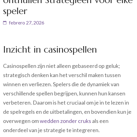
speler
febrero 27, 2026
Inzicht in casinospellen
Casinospellen zijn niet alleen gebaseerd op geluk;
strategisch denken kan het verschil maken tussen
winnen en verliezen. Spelers die de dynamiek van
verschillende spellen begrijpen, kunnen hun kansen
verbeteren. Daarom is het cruciaal om je in te lezen in
de spelregels en de uitbetalingen, en bovendien kun je
overwegen om
wedden zonder cruks
als een
onderdeel van je strategie te integreren.