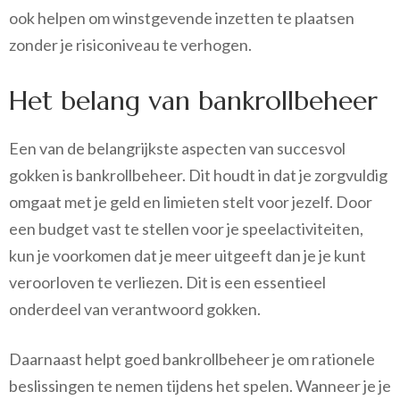
ook helpen om winstgevende inzetten te plaatsen
zonder je risiconiveau te verhogen.
Het belang van bankrollbeheer
Een van de belangrijkste aspecten van succesvol
gokken is bankrollbeheer. Dit houdt in dat je zorgvuldig
omgaat met je geld en limieten stelt voor jezelf. Door
een budget vast te stellen voor je speelactiviteiten,
kun je voorkomen dat je meer uitgeeft dan je je kunt
veroorloven te verliezen. Dit is een essentieel
onderdeel van verantwoord gokken.
Daarnaast helpt goed bankrollbeheer je om rationele
beslissingen te nemen tijdens het spelen. Wanneer je je