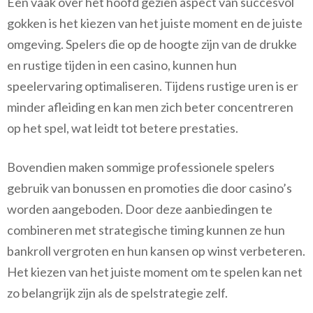
Een vaak over het hoofd gezien aspect van succesvol
gokken is het kiezen van het juiste moment en de juiste
omgeving. Spelers die op de hoogte zijn van de drukke
en rustige tijden in een casino, kunnen hun
speelervaring optimaliseren. Tijdens rustige uren is er
minder afleiding en kan men zich beter concentreren
op het spel, wat leidt tot betere prestaties.
Bovendien maken sommige professionele spelers
gebruik van bonussen en promoties die door casino’s
worden aangeboden. Door deze aanbiedingen te
combineren met strategische timing kunnen ze hun
bankroll vergroten en hun kansen op winst verbeteren.
Het kiezen van het juiste moment om te spelen kan net
zo belangrijk zijn als de spelstrategie zelf.