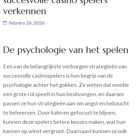
verkennen
febrero 26, 2026
De psychologie van het spelen
Een van de belangrijkste verborgen strategieën van
succesvolle casinospelers is hun begrip van de
psychologie achter het gokken. Ze weten dat emotie
een grote rol speelt in hun beslissingen, en daarom
passen ze hun strategieën aan om angst en hebzucht
te beheersen. Door kalm en gefocust te blijven,
kunnen deze spelers betere keuzes maken, wat hun
kansen op winst vergroot. Daarnaast kunnen ze ook