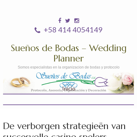
+58 414 4054149
Sueños de Bodas – Wedding
Planner
Somos especialistas en la organizacion de bodas y protocolo
Inicio
De verborgen strategieën van
succesvolle casino spelers