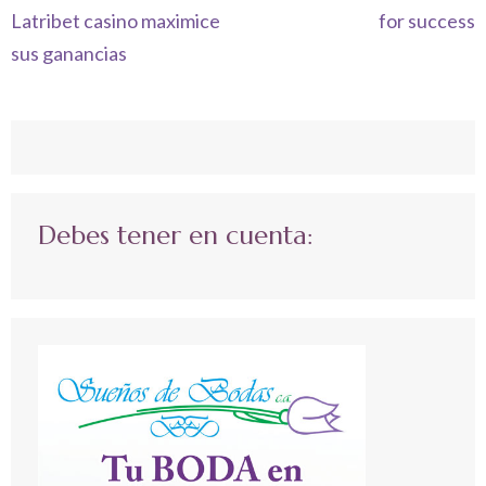
entradas
Latribet casino maximice
for success
sus ganancias
Debes tener en cuenta: