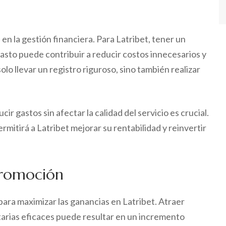
en la gestión financiera. Para Latribet, tener un
sto puede contribuir a reducir costos innecesarios y
solo llevar un registro riguroso, sino también realizar
r gastos sin afectar la calidad del servicio es crucial.
mitirá a Latribet mejorar su rentabilidad y reinvertir
promoción
para maximizar las ganancias en Latribet. Atraer
arias eficaces puede resultar en un incremento