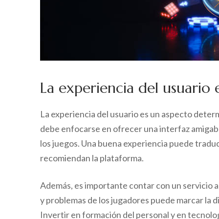
La experiencia del usuario 
La experiencia del usuario es un aspecto determ
debe enfocarse en ofrecer una interfaz amigable 
los juegos. Una buena experiencia puede traduc
recomiendan la plataforma.
Además, es importante contar con un servicio a
y problemas de los jugadores puede marcar la di
Invertir en formación del personal y en tecnolo