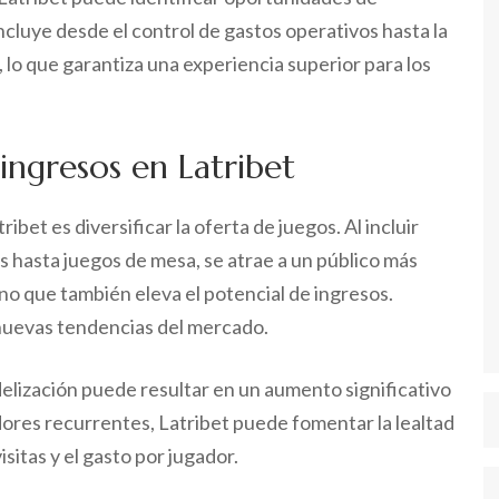
ncluye desde el control de gastos operativos hasta la
lo que garantiza una experiencia superior para los
ingresos en Latribet
ibet es diversificar la oferta de juegos. Al incluir
 hasta juegos de mesa, se atrae a un público más
ino que también eleva el potencial de ingresos.
 nuevas tendencias del mercado.
lización puede resultar en un aumento significativo
adores recurrentes, Latribet puede fomentar la lealtad
sitas y el gasto por jugador.