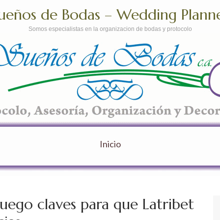
ueños de Bodas – Wedding Plann
Somos especialistas en la organizacion de bodas y protocolo
Inicio
 juego claves para que Latribet